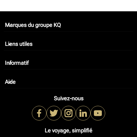
Marques du groupe KQ
keyboard_arrow_down
Liens utiles
keyboard_arrow_down
Informatif
keyboard_arrow_down
Aide
keyboard_arrow_down
Suivez-nous
Le voyage, simplifié