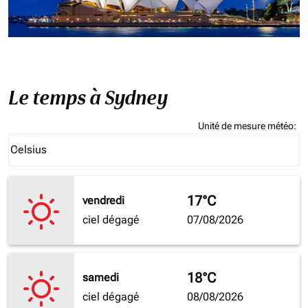
Le temps à Sydney
Unité de mesure météo
:
Weather unit option Celsius Selected
Celsius
keyboard_arrow_down
17°C
vendredi
ciel dégagé
07/08/2026
18°C
samedi
ciel dégagé
08/08/2026