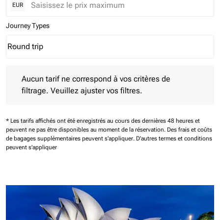
EUR
Journey Types
Round trip
keyboard_arrow_down
Journey Types option Round trip Selected
Aucun tarif ne correspond à vos critères de filtrage. Veuillez aj
Aucun tarif ne correspond à vos critères de
filtrage. Veuillez ajuster vos filtres.
* Les tarifs affichés ont été enregistrés au cours des dernières 48 heures et
peuvent ne pas être disponibles au moment de la réservation.
Des frais et coûts
de bagages supplémentaires peuvent s'appliquer.
D'autres termes et conditions
peuvent s'appliquer