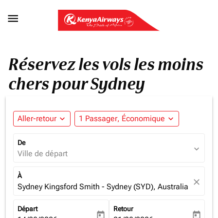

Réservez les vols les moins
chers pour Sydney
Aller-retour
expand_more
1 Passager, Économique
expand_more
De
expand_more
Ville de départ
À
close
Sydney Kingsford Smith - Sydney (SYD), Australia
Départ
Retour
today
today