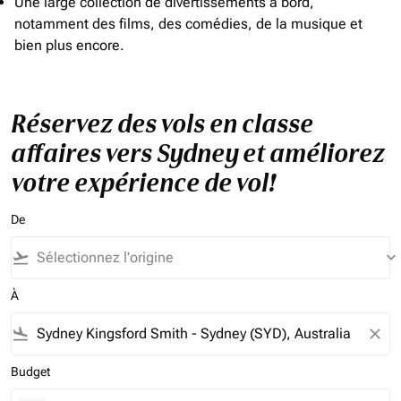
Une large collection de divertissements à bord,
notamment des films, des comédies, de la musique et
bien plus encore.
Réservez des vols en classe
affaires vers Sydney et améliorez
votre expérience de vol!
De
flight_takeoff
keyboard_arrow_down
À
flight_land
close
Budget