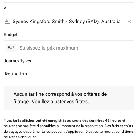
À
flight_land
close
Budget
EUR
Journey Types
Round trip
keyboard_arrow_down
Journey Types option Round trip Selected
Aucun tarif ne correspond à vos critères de filtrage. Veuillez aj
Aucun tarif ne correspond à vos critères de
filtrage. Veuillez ajuster vos filtres.
* Les tarifs affichés ont été enregistrés au cours des dernières 48 heures et
peuvent ne pas être disponibles au moment de la réservation.
Des frais et coûts
de bagages supplémentaires peuvent s'appliquer.
D'autres termes et conditions
peuvent s'appliquer