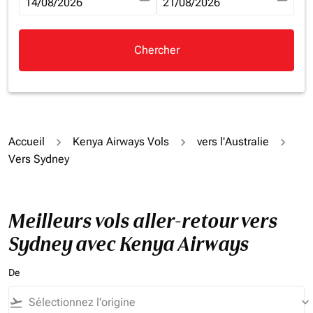
fc-booking-departure-date-aria-label
14/08/2026
fc-booking-return-date-aria-la
21/08/2026
Chercher
Accueil
Kenya Airways Vols
vers l'Australie
Vers Sydney
Meilleurs vols aller-retour vers
Sydney avec Kenya Airways
De
flight_takeoff
keyboard_arrow_down