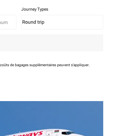
Journey Types
Round trip
keyboard_arrow_down
Journey Types option Round trip Selected
t coûts de bagages supplémentaires peuvent s'appliquer.