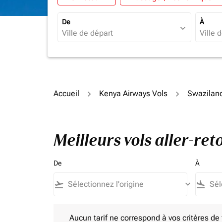
De
À
expand_more
Accueil
Kenya Airways Vols
Swazilan
Meilleurs vols aller-re
De
À
flight_takeoff
keyboard_arrow_down
flight_land
Aucun tarif ne correspond à vos critères de filtrag
Aucun tarif ne correspond à vos critères de fi