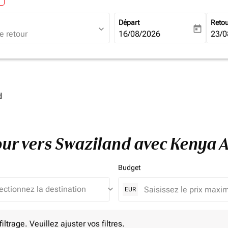
Départ
Reto
expand_more
today
fc-booking-departure-date-ari
16/08/2026
fc-b
23/0
d
tour vers Swaziland avec Kenya 
Budget
keyboard_arrow_down
EUR
e. Veuillez ajuster vos filtres.
ltrage. Veuillez ajuster vos filtres.