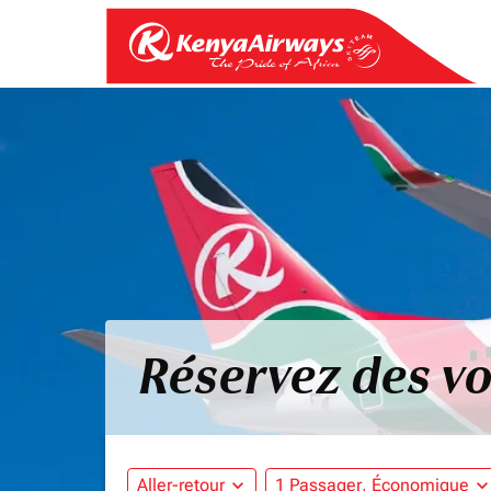
Réservez des vo
Aller-retour
expand_more
1 Passager, Économique
expand_mo