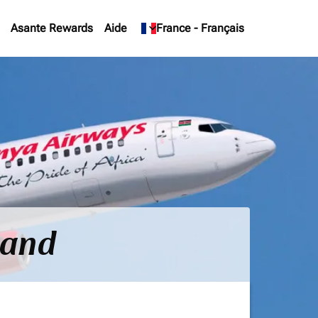
Asante Rewards
Aide
keyboard_arrow_down
France
-
Français
land