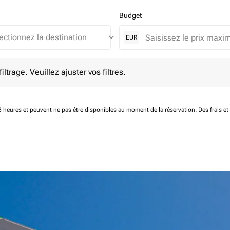
Budget
keyboard_arrow_down
EUR
e. Veuillez ajuster vos filtres.
ltrage. Veuillez ajuster vos filtres.
 48 heures et peuvent ne pas être disponibles au moment de la réservation.
Des frais e