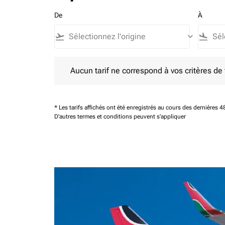
De
À
flight_takeoff
keyboard_arrow_down
flight_land
Aucun tarif ne correspond à vos critères de filtrag
Aucun tarif ne correspond à vos critères de fi
* Les tarifs affichés ont été enregistrés au cours des dernières
D'autres termes et conditions peuvent s'appliquer