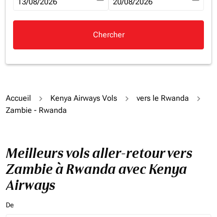
fc-booking-departure-date-aria-label
13/08/2026
fc-booking-return-date-aria-la
20/08/2026
Chercher
Accueil
Kenya Airways Vols
vers le Rwanda
Zambie - Rwanda
Meilleurs vols aller-retour vers
Zambie à Rwanda avec Kenya
Airways
De