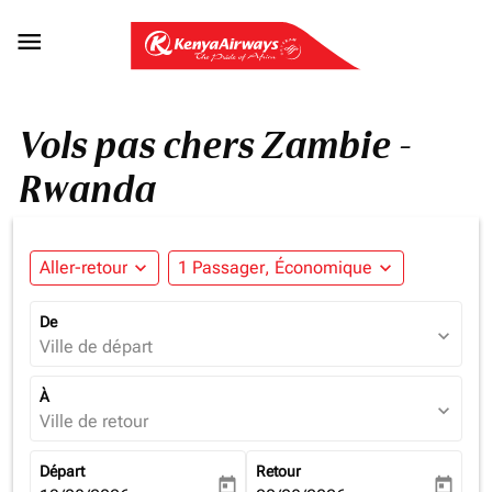

Vols pas chers Zambie -
Rwanda
Aller-retour
expand_more
1 Passager, Économique
expand_more
De
expand_more
Ville de départ
À
expand_more
Ville de retour
Départ
Retour
today
today