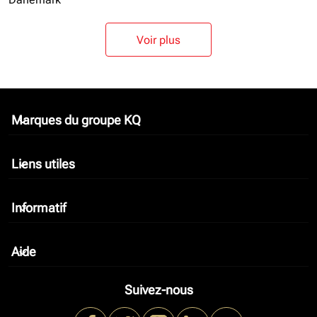
Voir plus
Marques du groupe KQ
keyboard_arrow_down
Liens utiles
keyboard_arrow_down
Informatif
keyboard_arrow_down
Aide
keyboard_arrow_down
Suivez-nous