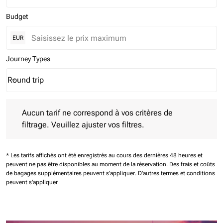
Budget
EUR
Journey Types
Round trip
keyboard_arrow_down
Journey Types option Round trip Selected
Aucun tarif ne correspond à vos critères de filtrage. Veuillez aj
Aucun tarif ne correspond à vos critères de
filtrage. Veuillez ajuster vos filtres.
* Les tarifs affichés ont été enregistrés au cours des dernières 48 heures et
peuvent ne pas être disponibles au moment de la réservation.
Des frais et coûts
de bagages supplémentaires peuvent s'appliquer.
D'autres termes et conditions
peuvent s'appliquer