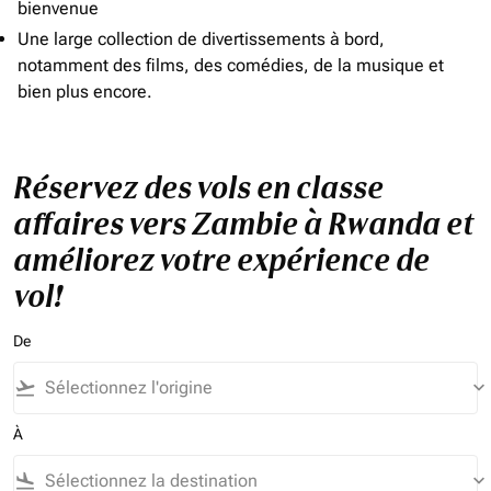
bienvenue
Une large collection de divertissements à bord,
notamment des films, des comédies, de la musique et
bien plus encore.
Réservez des vols en classe
affaires vers Zambie à Rwanda et
améliorez votre expérience de
vol!
De
flight_takeoff
keyboard_arrow_down
À
flight_land
keyboard_arrow_down