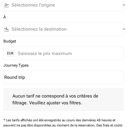
flight_takeoff
keyboard_arrow_down
À
flight_land
keyboard_arrow_down
Budget
EUR
Journey Types
Round trip
keyboard_arrow_down
Journey Types option Round trip Selected
Aucun tarif ne correspond à vos critères de filtrage. Veuillez aj
Aucun tarif ne correspond à vos critères de
filtrage. Veuillez ajuster vos filtres.
* Les tarifs affichés ont été enregistrés au cours des dernières 48 heures et
peuvent ne pas être disponibles au moment de la réservation.
Des frais et coûts