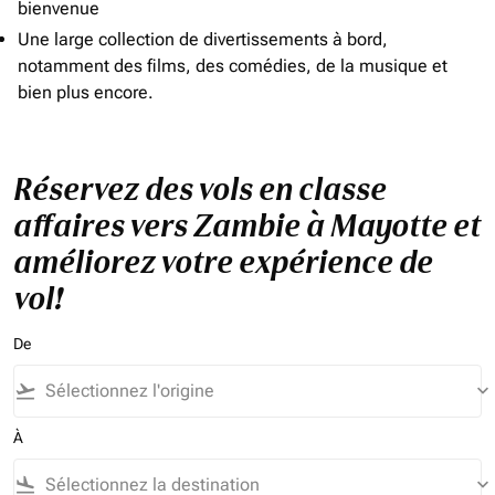
bienvenue
Une large collection de divertissements à bord,
notamment des films, des comédies, de la musique et
bien plus encore.
Réservez des vols en classe
affaires vers Zambie à Mayotte et
améliorez votre expérience de
vol!
De
flight_takeoff
keyboard_arrow_down
À
flight_land
keyboard_arrow_down