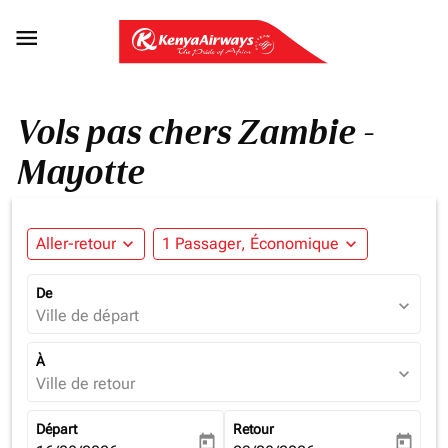

Vols pas chers Zambie -
Mayotte
Aller-retour
expand_more
1 Passager, Économique
expand_more
De
expand_more
Ville de départ
À
expand_more
Ville de retour
Départ
Retour
today
today