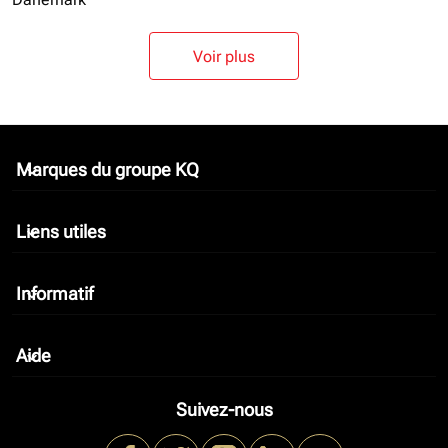
Voir plus
Marques du groupe KQ
keyboard_arrow_down
Liens utiles
keyboard_arrow_down
Informatif
keyboard_arrow_down
Aide
keyboard_arrow_down
Suivez-nous