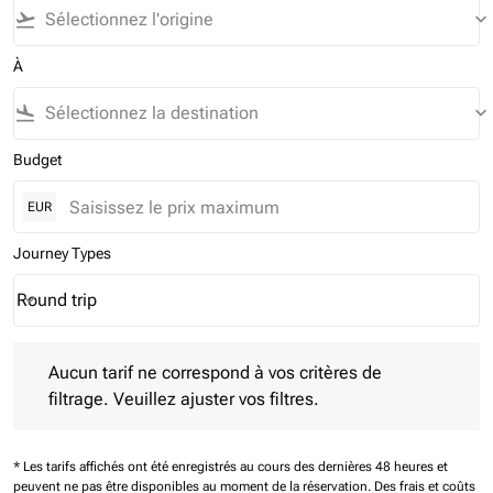
flight_takeoff
keyboard_arrow_down
À
flight_land
keyboard_arrow_down
Budget
EUR
Journey Types
Round trip
keyboard_arrow_down
Journey Types option Round trip Selected
Aucun tarif ne correspond à vos critères de filtrage. Veuillez aj
Aucun tarif ne correspond à vos critères de
filtrage. Veuillez ajuster vos filtres.
* Les tarifs affichés ont été enregistrés au cours des dernières 48 heures et
peuvent ne pas être disponibles au moment de la réservation.
Des frais et coûts