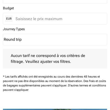
Budget
EUR
Journey Types
Round trip
keyboard_arrow_down
Journey Types option Round trip Selected
Aucun tarif ne correspond à vos critères de filtrage. Veuillez aj
Aucun tarif ne correspond à vos critères de
filtrage. Veuillez ajuster vos filtres.
* Les tarifs affichés ont été enregistrés au cours des dernières 48 heures et
peuvent ne pas être disponibles au moment de la réservation.
Des frais et coûts
de bagages supplémentaires peuvent s'appliquer.
D'autres termes et conditions
peuvent s'appliquer