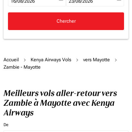
fc-booking-departure-date-aria-label
16/08/2026
fc-booking-return-date-aria-la
23/08/2026
Chercher
Accueil
Kenya Airways Vols
vers Mayotte
Zambie - Mayotte
Meilleurs vols aller-retour vers
Zambie à Mayotte avec Kenya
Airways
De