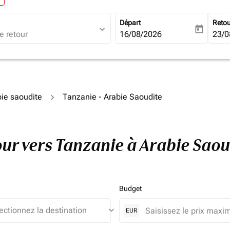
Départ
Reto
expand_more
today
fc-booking-departure-date-ari
16/08/2026
fc-b
23/0
bie saoudite
Tanzanie - Arabie Saoudite
tour vers Tanzanie à Arabie Sao
Budget
keyboard_arrow_down
EUR