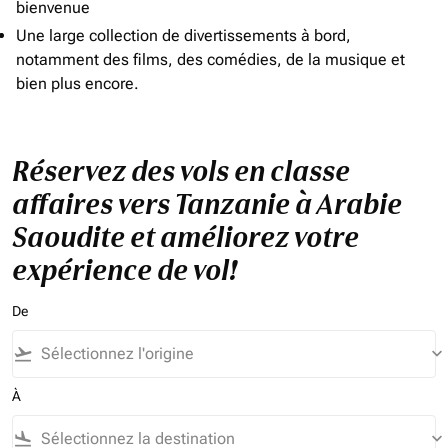
bienvenue
Une large collection de divertissements à bord,
notamment des films, des comédies, de la musique et
bien plus encore.
Réservez des vols en classe
affaires vers Tanzanie à Arabie
Saoudite et améliorez votre
expérience de vol!
De
flight_takeoff
keyboard_arrow_down
À
flight_land
keyboard_arrow_down