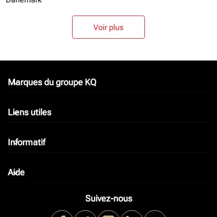
Voir plus
Marques du groupe KQ
keyboard_arrow_down
Liens utiles
keyboard_arrow_down
Informatif
keyboard_arrow_down
Aide
keyboard_arrow_down
Suivez-nous