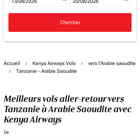
fc-booking-departure-date-aria-label
13/08/2026
fc-booking-return-date-aria-la
20/08/2026
Chercher
Accueil
Kenya Airways Vols
vers l'Arabie saoudite
Tanzanie - Arabie Saoudite
Meilleurs vols aller-retour vers
Tanzanie à Arabie Saoudite avec
Kenya Airways
De