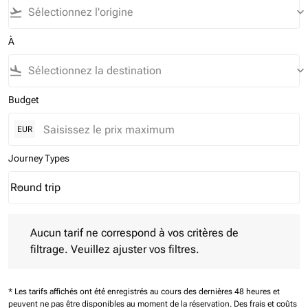
flight_takeoff
keyboard_arrow_down
À
flight_land
keyboard_arrow_down
Budget
EUR
Journey Types
Round trip
keyboard_arrow_down
Journey Types option Round trip Selected
Aucun tarif ne correspond à vos critères de filtrage. Veuillez aj
Aucun tarif ne correspond à vos critères de
filtrage. Veuillez ajuster vos filtres.
* Les tarifs affichés ont été enregistrés au cours des dernières 48 heures et
peuvent ne pas être disponibles au moment de la réservation.
Des frais et coûts