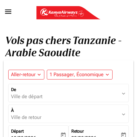

Vols pas chers Tanzanie -
Arabie Saoudite
Aller-retour
expand_more
1 Passager, Économique
expand_more
De
expand_more
Ville de départ
À
expand_more
Ville de retour
Départ
Retour
today
today