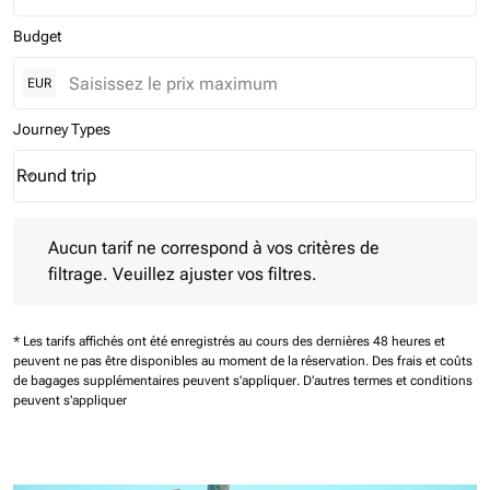
Budget
EUR
Journey Types
Round trip
keyboard_arrow_down
Journey Types option Round trip Selected
Aucun tarif ne correspond à vos critères de filtrage. Veuillez aj
Aucun tarif ne correspond à vos critères de
filtrage. Veuillez ajuster vos filtres.
* Les tarifs affichés ont été enregistrés au cours des dernières 48 heures et
peuvent ne pas être disponibles au moment de la réservation.
Des frais et coûts
de bagages supplémentaires peuvent s'appliquer.
D'autres termes et conditions
peuvent s'appliquer