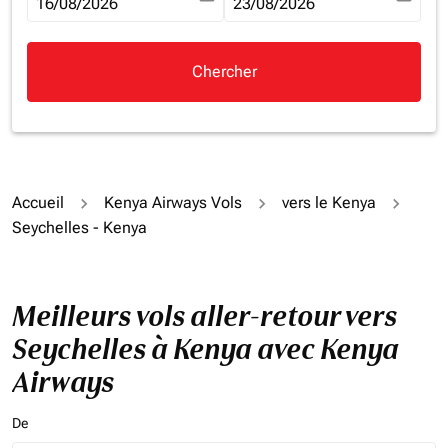
fc-booking-departure-date-aria-label
16/08/2026
fc-booking-return-date-aria-la
23/08/2026
Chercher
Accueil
Kenya Airways Vols
vers le Kenya
Seychelles - Kenya
Meilleurs vols aller-retour vers
Seychelles à Kenya avec Kenya
Airways
De