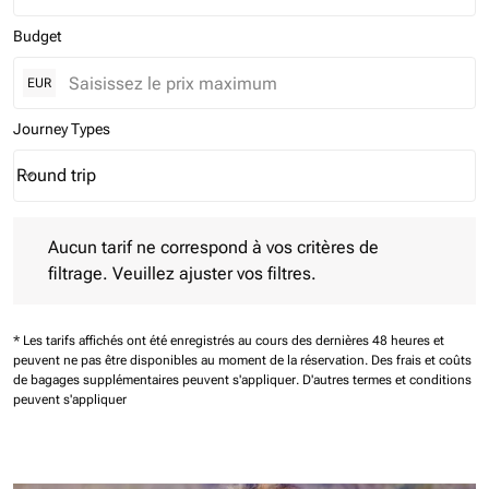
Budget
EUR
Journey Types
Round trip
keyboard_arrow_down
Journey Types option Round trip Selected
Aucun tarif ne correspond à vos critères de filtrage. Veuillez aj
Aucun tarif ne correspond à vos critères de
filtrage. Veuillez ajuster vos filtres.
* Les tarifs affichés ont été enregistrés au cours des dernières 48 heures et
peuvent ne pas être disponibles au moment de la réservation.
Des frais et coûts
de bagages supplémentaires peuvent s'appliquer.
D'autres termes et conditions
peuvent s'appliquer