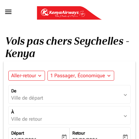

Vols pas chers Seychelles -
Kenya
Aller-retour
expand_more
1 Passager, Économique
expand_more
De
expand_more
Ville de départ
À
expand_more
Ville de retour
Départ
Retour
today
today