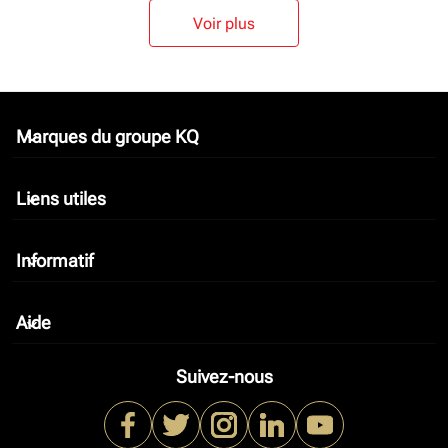
Voir plus
Marques du groupe KQ
keyboard_arrow_down
Liens utiles
keyboard_arrow_down
Informatif
keyboard_arrow_down
Aide
keyboard_arrow_down
Suivez-nous