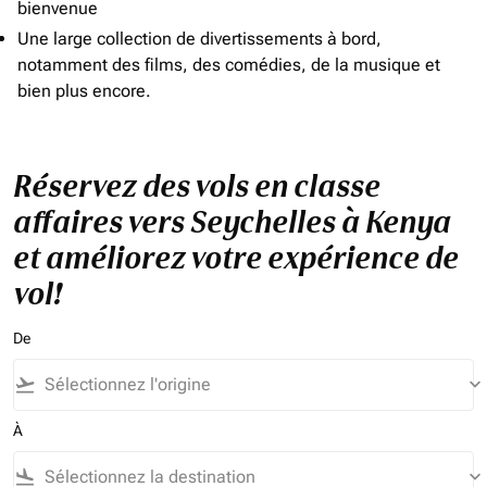
bienvenue
Une large collection de divertissements à bord,
notamment des films, des comédies, de la musique et
bien plus encore.
Réservez des vols en classe
affaires vers Seychelles à Kenya
et améliorez votre expérience de
vol!
De
flight_takeoff
keyboard_arrow_down
À
flight_land
keyboard_arrow_down