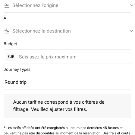
flight_takeoff
keyboard_arrow_down
À
flight_land
keyboard_arrow_down
Budget
EUR
Journey Types
Round trip
keyboard_arrow_down
Journey Types option Round trip Selected
Aucun tarif ne correspond à vos critères de filtrage. Veuillez aj
Aucun tarif ne correspond à vos critères de
filtrage. Veuillez ajuster vos filtres.
* Les tarifs affichés ont été enregistrés au cours des dernières 48 heures et
peuvent ne pas être disponibles au moment de la réservation.
Des frais et coûts