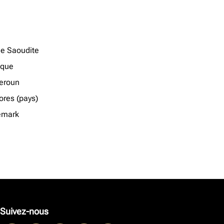
ie Saoudite
ique
eroun
res (pays)
emark
Suivez-nous