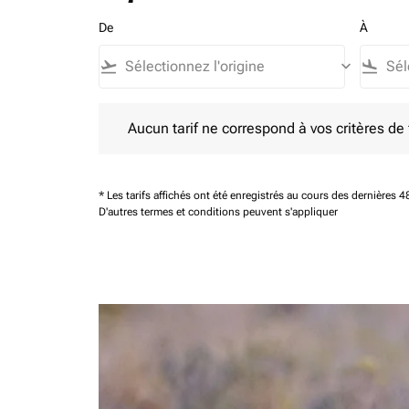
De
À
flight_takeoff
keyboard_arrow_down
flight_land
Aucun tarif ne correspond à vos critères de filtrag
Aucun tarif ne correspond à vos critères de fi
* Les tarifs affichés ont été enregistrés au cours des dernières
D'autres termes et conditions peuvent s'appliquer