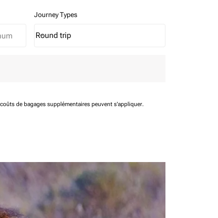
Journey Types
Round trip
keyboard_arrow_down
Journey Types option Round trip Selected
t coûts de bagages supplémentaires peuvent s'appliquer.