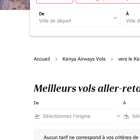
De
À
expand_more
Accueil
Kenya Airways Vols
vers le K
Meilleurs vols aller-re
De
À
flight_takeoff
keyboard_arrow_down
flight_land
Aucun tarif ne correspond à vos critères de filtrag
Aucun tarif ne correspond à vos critères de fi