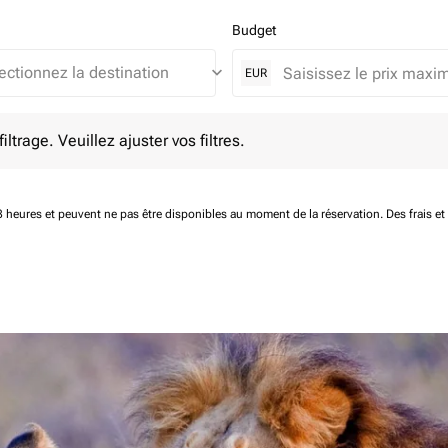
Budget
keyboard_arrow_down
EUR
e. Veuillez ajuster vos filtres.
ltrage. Veuillez ajuster vos filtres.
 48 heures et peuvent ne pas être disponibles au moment de la réservation.
Des frais e