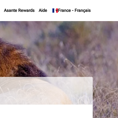
Asante Rewards
Aide
keyboard_arrow_down
France
-
Français