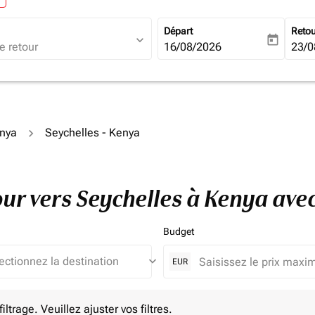
Départ
Reto
expand_more
today
fc-booking-departure-date-ari
16/08/2026
fc-b
23/0
enya
Seychelles - Kenya
tour vers Seychelles à Kenya av
Budget
keyboard_arrow_down
EUR
e. Veuillez ajuster vos filtres.
ltrage. Veuillez ajuster vos filtres.