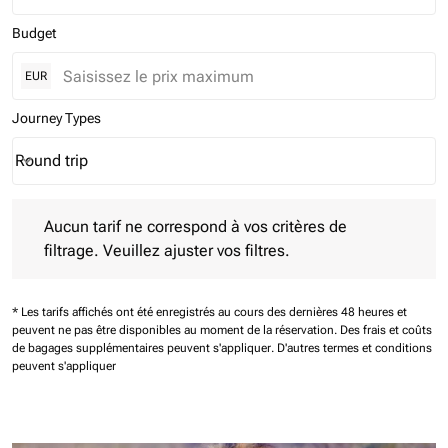
Budget
EUR
Journey Types
Round trip
keyboard_arrow_down
Journey Types option Round trip Selected
Aucun tarif ne correspond à vos critères de filtrage. Veuillez aj
Aucun tarif ne correspond à vos critères de
filtrage. Veuillez ajuster vos filtres.
* Les tarifs affichés ont été enregistrés au cours des dernières 48 heures et
peuvent ne pas être disponibles au moment de la réservation.
Des frais et coûts
de bagages supplémentaires peuvent s'appliquer.
D'autres termes et conditions
peuvent s'appliquer