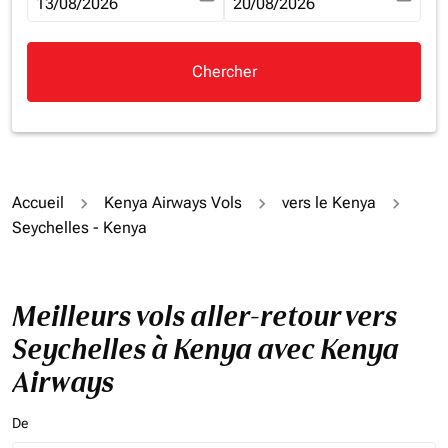
fc-booking-departure-date-aria-label
13/08/2026
fc-booking-return-date-aria-la
20/08/2026
Chercher
Accueil
Kenya Airways Vols
vers le Kenya
Seychelles - Kenya
Meilleurs vols aller-retour vers
Seychelles à Kenya avec Kenya
Airways
De