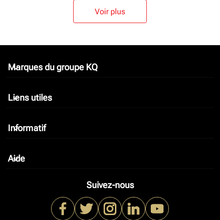
Voir plus
Marques du groupe KQ
keyboard_arrow_down
Liens utiles
keyboard_arrow_down
Informatif
keyboard_arrow_down
Aide
keyboard_arrow_down
Suivez-nous