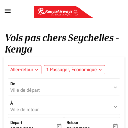

Vols pas chers Seychelles -
Kenya
Aller-retour
expand_more
1 Passager, Économique
expand_more
De
expand_more
Ville de départ
À
expand_more
Ville de retour
Départ
Retour
today
today