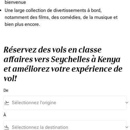
bienvenue
Une large collection de divertissements à bord,
notamment des films, des comédies, de la musique et
bien plus encore.
Réservez des vols en classe
affaires vers Seychelles à Kenya
et améliorez votre expérience de
vol!
De
flight_takeoff
keyboard_arrow_down
À
flight_land
keyboard_arrow_down