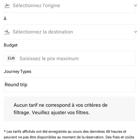
flight_takeoff
keyboard_arrow_down
À
flight_land
keyboard_arrow_down
Budget
EUR
Journey Types
Round trip
keyboard_arrow_down
Journey Types option Round trip Selected
Aucun tarif ne correspond à vos critères de filtrage. Veuillez aj
Aucun tarif ne correspond à vos critères de
filtrage. Veuillez ajuster vos filtres.
* Les tarifs affichés ont été enregistrés au cours des dernières 48 heures et
peuvent ne pas être disponibles au moment de la réservation.
Des frais et coûts