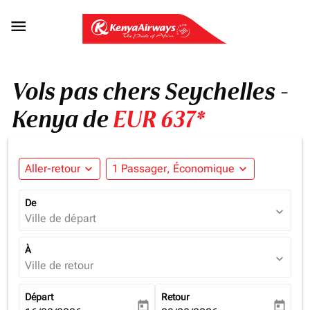

Vols pas chers Seychelles -
Kenya de
EUR 637*
Aller-retour
expand_more
1 Passager, Économique
expand_more
De
expand_more
Ville de départ
À
expand_more
Ville de retour
Départ
Retour
today
today