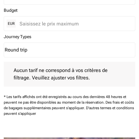
Budget
EUR
Journey Types
Round trip
keyboard_arrow_down
Journey Types option Round trip Selected
Aucun tarif ne correspond à vos critères de filtrage. Veuillez aj
Aucun tarif ne correspond à vos critères de
filtrage. Veuillez ajuster vos filtres.
* Les tarifs affichés ont été enregistrés au cours des dernières 48 heures et
peuvent ne pas être disponibles au moment de la réservation.
Des frais et coûts
de bagages supplémentaires peuvent s'appliquer.
D'autres termes et conditions
peuvent s'appliquer