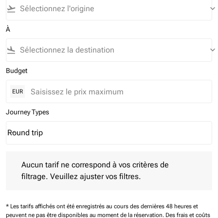
flight_takeoff
keyboard_arrow_down
À
flight_land
keyboard_arrow_down
Budget
EUR
Journey Types
Round trip
keyboard_arrow_down
Journey Types option Round trip Selected
Aucun tarif ne correspond à vos critères de filtrage. Veuillez aj
Aucun tarif ne correspond à vos critères de
filtrage. Veuillez ajuster vos filtres.
* Les tarifs affichés ont été enregistrés au cours des dernières 48 heures et
peuvent ne pas être disponibles au moment de la réservation.
Des frais et coûts