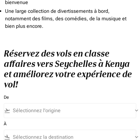
bienvenue
Une large collection de divertissements à bord,
notamment des films, des comédies, de la musique et
bien plus encore.
Réservez des vols en classe
affaires vers Seychelles à Kenya
et améliorez votre expérience de
vol!
De
flight_takeoff
keyboard_arrow_down
À
flight_land
keyboard_arrow_down