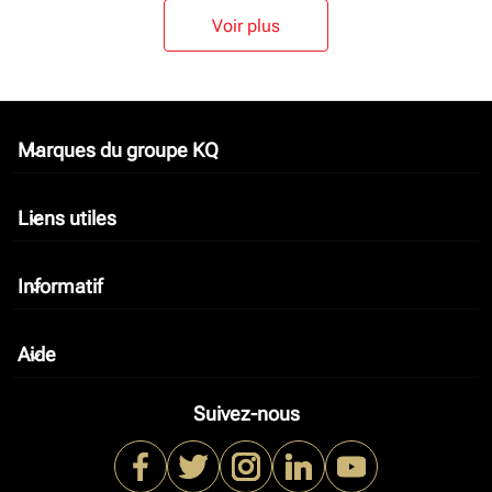
Voir plus
Marques du groupe KQ
keyboard_arrow_down
Liens utiles
keyboard_arrow_down
Informatif
keyboard_arrow_down
Aide
keyboard_arrow_down
Suivez-nous