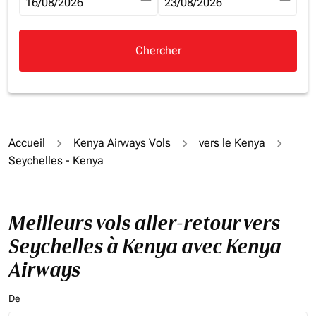
fc-booking-departure-date-aria-label
16/08/2026
fc-booking-return-date-aria-la
23/08/2026
Chercher
Accueil
Kenya Airways Vols
vers le Kenya
Seychelles - Kenya
Meilleurs vols aller-retour vers
Seychelles à Kenya avec Kenya
Airways
De