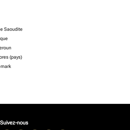
ie Saoudite
ique
eroun
res (pays)
emark
Suivez-nous