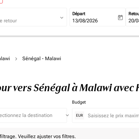
Départ
Reto
expand_more
today
fc-booking-departure-date-ari
13/08/2026
fc-b
20/0
alawi
Sénégal - Malawi
tour vers Sénégal à Malawi avec
Budget
keyboard_arrow_down
EUR
e. Veuillez ajuster vos filtres.
ltrage. Veuillez ajuster vos filtres.