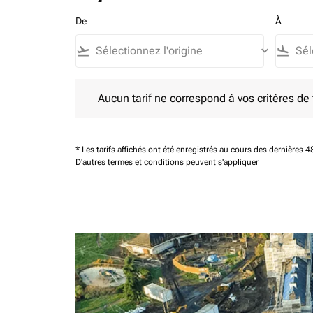
De
À
flight_takeoff
keyboard_arrow_down
flight_land
Aucun tarif ne correspond à vos critères de filtrag
Aucun tarif ne correspond à vos critères de fi
* Les tarifs affichés ont été enregistrés au cours des dernières
D'autres termes et conditions peuvent s'appliquer