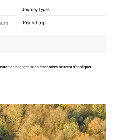
Journey Types
Round trip
keyboard_arrow_down
Journey Types option Round trip Selected
t coûts de bagages supplémentaires peuvent s'appliquer.