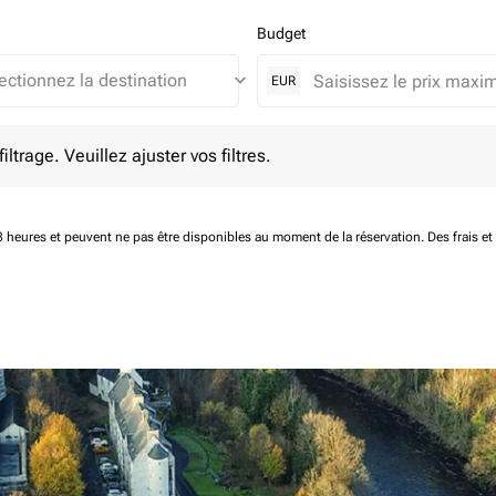
Budget
keyboard_arrow_down
EUR
e. Veuillez ajuster vos filtres.
ltrage. Veuillez ajuster vos filtres.
 48 heures et peuvent ne pas être disponibles au moment de la réservation.
Des frais e