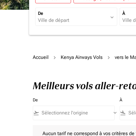
De
À
expand_more
Accueil
Kenya Airways Vols
vers le M
Meilleurs vols aller-re
De
À
flight_takeoff
keyboard_arrow_down
flight_land
Aucun tarif ne correspond à vos critères de filtrag
Aucun tarif ne correspond à vos critères de fi