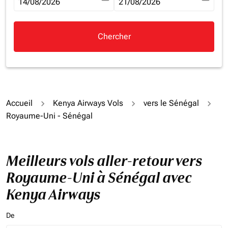
fc-booking-departure-date-aria-label
14/08/2026
fc-booking-return-date-aria-la
21/08/2026
Chercher
Accueil
Kenya Airways Vols
vers le Sénégal
Royaume-Uni - Sénégal
Meilleurs vols aller-retour vers
Royaume-Uni à Sénégal avec
Kenya Airways
De