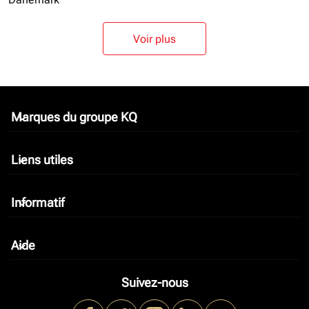
Voir plus
Marques du groupe KQ
keyboard_arrow_down
Liens utiles
keyboard_arrow_down
Informatif
keyboard_arrow_down
Aide
keyboard_arrow_down
Suivez-nous