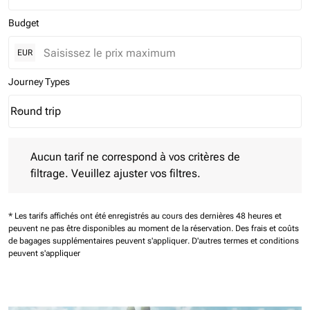
Budget
EUR
Journey Types
Round trip
keyboard_arrow_down
Journey Types option Round trip Selected
Aucun tarif ne correspond à vos critères de filtrage. Veuillez aj
Aucun tarif ne correspond à vos critères de
filtrage. Veuillez ajuster vos filtres.
* Les tarifs affichés ont été enregistrés au cours des dernières 48 heures et
peuvent ne pas être disponibles au moment de la réservation.
Des frais et coûts
de bagages supplémentaires peuvent s'appliquer.
D'autres termes et conditions
peuvent s'appliquer