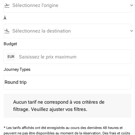
flight_takeoff
keyboard_arrow_down
À
flight_land
keyboard_arrow_down
Budget
EUR
Journey Types
Round trip
keyboard_arrow_down
Journey Types option Round trip Selected
Aucun tarif ne correspond à vos critères de filtrage. Veuillez aj
Aucun tarif ne correspond à vos critères de
filtrage. Veuillez ajuster vos filtres.
* Les tarifs affichés ont été enregistrés au cours des dernières 48 heures et
peuvent ne pas être disponibles au moment de la réservation.
Des frais et coûts