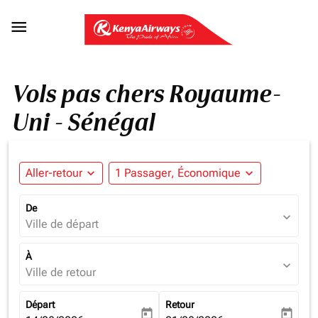

Vols pas chers Royaume-
Uni - Sénégal
Aller-retour
expand_more
1 Passager, Économique
expand_more
De
expand_more
Ville de départ
À
expand_more
Ville de retour
Départ
Retour
today
today