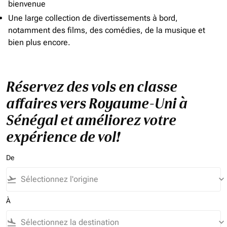
bienvenue
Une large collection de divertissements à bord,
notamment des films, des comédies, de la musique et
bien plus encore.
Réservez des vols en classe
affaires vers Royaume-Uni à
Sénégal et améliorez votre
expérience de vol!
De
flight_takeoff
keyboard_arrow_down
À
flight_land
keyboard_arrow_down