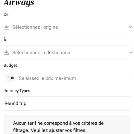
Airways
De
flight_takeoff
keyboard_arrow_down
À
flight_land
keyboard_arrow_down
Budget
EUR
Journey Types
Round trip
keyboard_arrow_down
Journey Types option Round trip Selected
Aucun tarif ne correspond à vos critères de filtrage. Veuillez aj
Aucun tarif ne correspond à vos critères de
filtrage. Veuillez ajuster vos filtres.