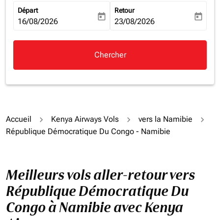
Départ
Retour
today
today
fc-booking-departure-date-aria-label
16/08/2026
fc-booking-return-date-aria-la
23/08/2026
Chercher
Accueil
Kenya Airways Vols
vers la Namibie
République Démocratique Du Congo - Namibie
Meilleurs vols aller-retour vers
République Démocratique Du
Congo à Namibie avec Kenya