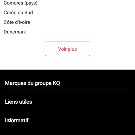
Comores (pays)
Corée du Sud
Côte d'Ivoire
Danemark
Voir plus
Marques du groupe KQ
keyboard_arrow_down
Liens utiles
keyboard_arrow_down
Informatif
keyboard_arrow_down