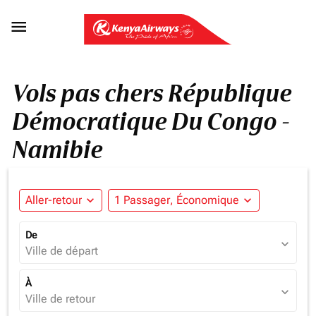

Vols pas chers République
Démocratique Du Congo -
Namibie
Aller-retour
expand_more
1 Passager, Économique
expand_more
De
expand_more
Ville de départ
À
expand_more
Ville de retour