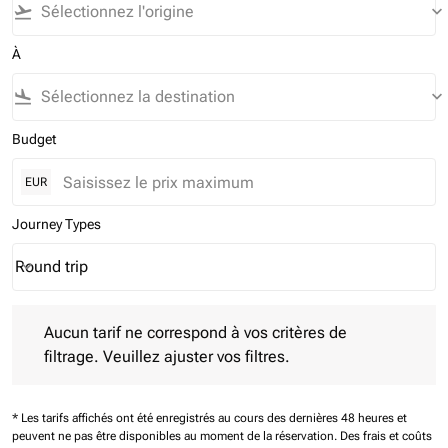
flight_takeoff
keyboard_arrow_down
À
flight_land
keyboard_arrow_down
Budget
EUR
Journey Types
Round trip
keyboard_arrow_down
Journey Types option Round trip Selected
Aucun tarif ne correspond à vos critères de filtrage. Veuillez aj
Aucun tarif ne correspond à vos critères de
filtrage. Veuillez ajuster vos filtres.
* Les tarifs affichés ont été enregistrés au cours des dernières 48 heures et
peuvent ne pas être disponibles au moment de la réservation.
Des frais et coûts