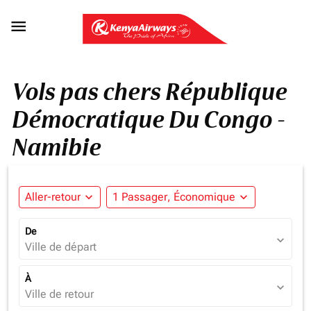

Vols pas chers République
Démocratique Du Congo -
Namibie
Aller-retour
expand_more
1 Passager, Économique
expand_more
De
expand_more
Ville de départ
À
expand_more
Ville de retour