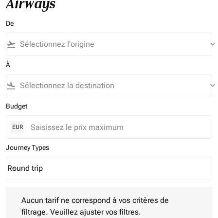
Airways
De
flight_takeoff
keyboard_arrow_down
À
flight_land
keyboard_arrow_down
Budget
EUR
Journey Types
Round trip
keyboard_arrow_down
Journey Types option Round trip Selected
Aucun tarif ne correspond à vos critères de filtrage. Veuillez aj
Aucun tarif ne correspond à vos critères de
filtrage. Veuillez ajuster vos filtres.