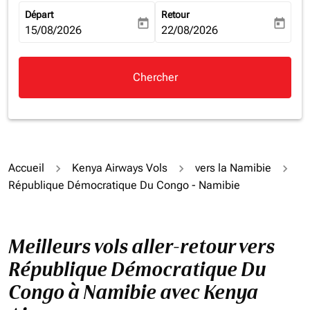
Départ
Retour
today
today
fc-booking-departure-date-aria-label
15/08/2026
fc-booking-return-date-aria-la
22/08/2026
Chercher
Accueil
Kenya Airways Vols
vers la Namibie
République Démocratique Du Congo - Namibie
Meilleurs vols aller-retour vers
République Démocratique Du
Congo à Namibie avec Kenya