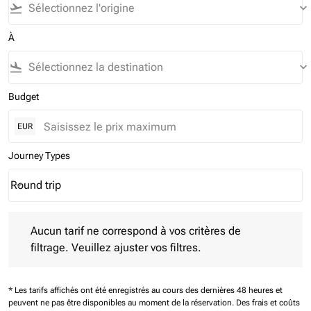
flight_takeoff
keyboard_arrow_down
À
flight_land
keyboard_arrow_down
Budget
EUR
Journey Types
Round trip
keyboard_arrow_down
Journey Types option Round trip Selected
Aucun tarif ne correspond à vos critères de filtrage. Veuillez aj
Aucun tarif ne correspond à vos critères de
filtrage. Veuillez ajuster vos filtres.
* Les tarifs affichés ont été enregistrés au cours des dernières 48 heures et
peuvent ne pas être disponibles au moment de la réservation.
Des frais et coûts