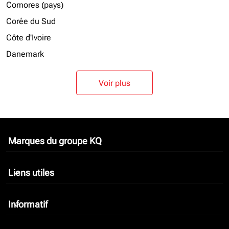
Comores (pays)
Corée du Sud
Côte d'Ivoire
Danemark
Voir plus
Marques du groupe KQ
keyboard_arrow_down
Liens utiles
keyboard_arrow_down
Informatif
keyboard_arrow_down