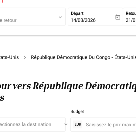
Départ
Reto
expand_more
today
fc-booking-departure-date-ari
14/08/2026
fc-b
21/0
tats-Unis
République Démocratique Du Congo - États-Uni
tour vers République Démocrati
s
Budget
keyboard_arrow_down
EUR