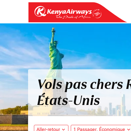
Vols pas chers
États-Unis
Aller-retour
expand_more
1 Passager, Économique
expand_mo