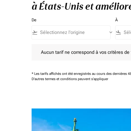
à États-Unis et amélior
De
À
flight_takeoff
keyboard_arrow_down
flight_land
Aucun tarif ne correspond à vos critères de filtrag
Aucun tarif ne correspond à vos critères de fi
* Les tarifs affichés ont été enregistrés au cours des dernières
D'autres termes et conditions peuvent s'appliquer