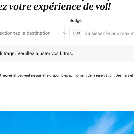
ez votre expérience de vol!
Budget
keyboard_arrow_down
EUR
e. Veuillez ajuster vos filtres.
ltrage. Veuillez ajuster vos filtres.
 48 heures et peuvent ne pas être disponibles au moment de la réservation.
Des frais e