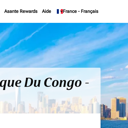
Asante Rewards
Aide
keyboard_arrow_down
France
-
Français
ique Du Congo -