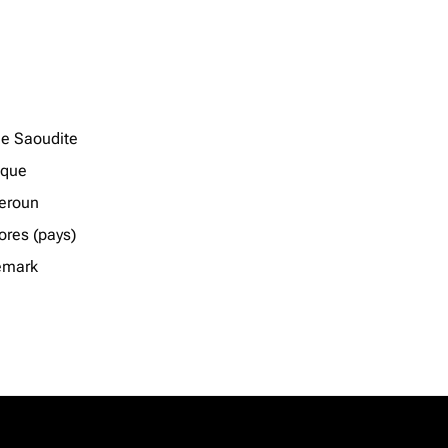
ie Saoudite
ique
eroun
res (pays)
emark