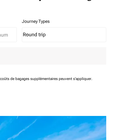
Journey Types
Round trip
keyboard_arrow_down
Journey Types option Round trip Selected
t coûts de bagages supplémentaires peuvent s'appliquer.