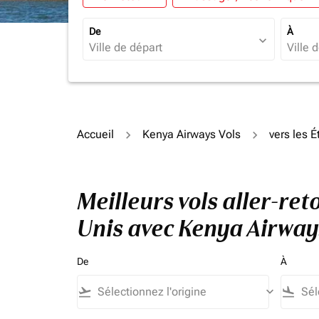
De
À
expand_more
Accueil
Kenya Airways Vols
vers les É
Meilleurs vols aller-re
Unis avec Kenya Airway
De
À
flight_takeoff
keyboard_arrow_down
flight_land