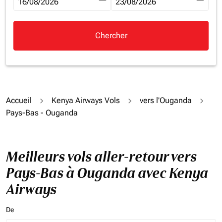
fc-booking-departure-date-aria-label
16/08/2026
fc-booking-return-date-aria-la
23/08/2026
Chercher
Accueil
Kenya Airways Vols
vers l'Ouganda
Pays-Bas - Ouganda
Meilleurs vols aller-retour vers
Pays-Bas à Ouganda avec Kenya
Airways
De