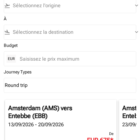
flight_takeoff
keyboard_arrow_down
À
flight_land
keyboard_arrow_down
Budget
EUR
Journey Types
Round trip
keyboard_arrow_down
Journey Types option Round trip Selected
Amsterdam (AMS)
vers
Amste
Entebbe (EBB)
Enteb
13/09/2026 - 20/09/2026
23/09/2
De