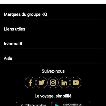
Marques du groupe KQ
keyboard_arrow_down
Liens utiles
keyboard_arrow_down
Informatif
keyboard_arrow_down
Aide
keyboard_arrow_down
Suivez-nous
Le voyage, simplifié