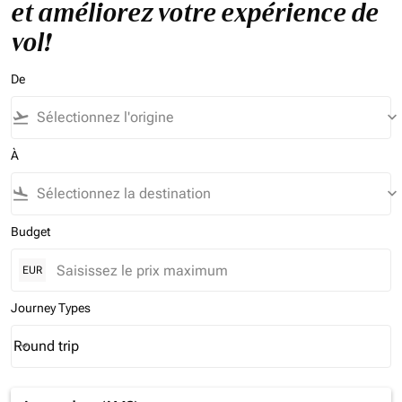
et améliorez votre expérience de
vol!
De
flight_takeoff
keyboard_arrow_down
À
flight_land
keyboard_arrow_down
Budget
EUR
Journey Types
Round trip
keyboard_arrow_down
Journey Types option Round trip Selected