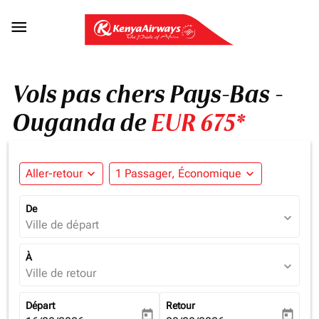

Vols pas chers Pays-Bas -
Ouganda de
EUR 675*
Aller-retour
expand_more
1 Passager, Économique
expand_more
De
expand_more
Ville de départ
À
expand_more
Ville de retour
Départ
Retour
today
today