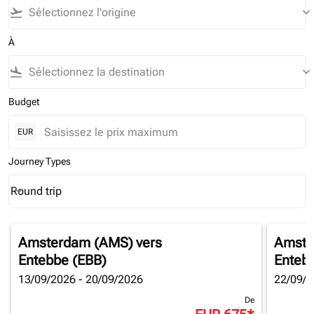
flight_takeoff
keyboard_arrow_down
À
flight_land
keyboard_arrow_down
Budget
EUR
Journey Types
Round trip
keyboard_arrow_down
Journey Types option Round trip Selected
Amsterdam (AMS)
vers
Amste
Entebbe (EBB)
Enteb
13/09/2026 - 20/09/2026
22/09/2
De