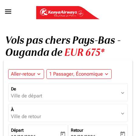

Vols pas chers Pays-Bas -
Ouganda de
EUR 675*
Aller-retour
expand_more
1 Passager, Économique
expand_more
De
expand_more
Ville de départ
À
expand_more
Ville de retour
Départ
Retour
today
today