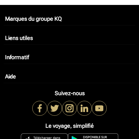
Marques du groupe KQ
keyboard_arrow_down
Liens utiles
keyboard_arrow_down
Informatif
keyboard_arrow_down
Aide
keyboard_arrow_down
Suivez-nous
Le voyage, simplifié