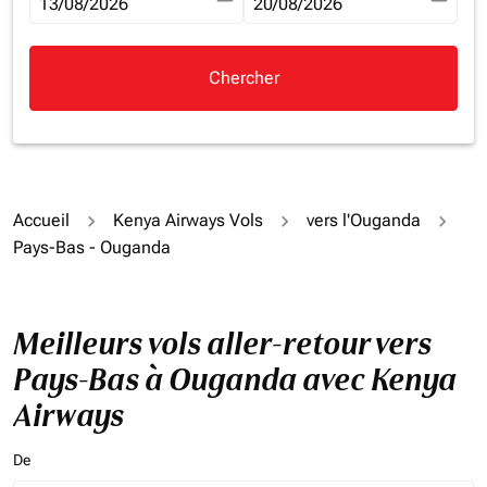
fc-booking-departure-date-aria-label
13/08/2026
fc-booking-return-date-aria-la
20/08/2026
Chercher
Accueil
Kenya Airways Vols
vers l'Ouganda
Pays-Bas - Ouganda
Meilleurs vols aller-retour vers
Pays-Bas à Ouganda avec Kenya
Airways
De