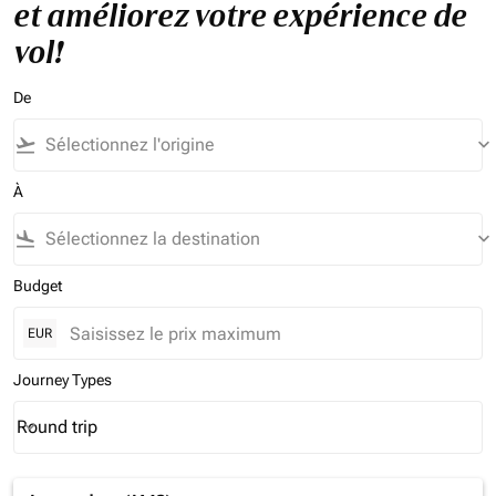
et améliorez votre expérience de
vol!
De
flight_takeoff
keyboard_arrow_down
À
flight_land
keyboard_arrow_down
Budget
EUR
Journey Types
Round trip
keyboard_arrow_down
Journey Types option Round trip Selected