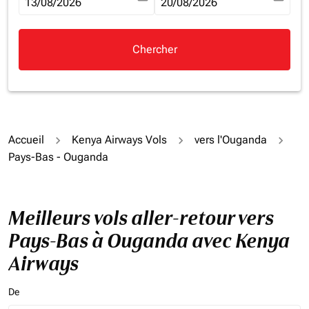
fc-booking-departure-date-aria-label
13/08/2026
fc-booking-return-date-aria-la
20/08/2026
Chercher
Accueil
Kenya Airways Vols
vers l'Ouganda
Pays-Bas - Ouganda
Meilleurs vols aller-retour vers
Pays-Bas à Ouganda avec Kenya
Airways
De