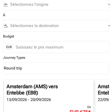
flight_takeoff
keyboard_arrow_down
À
flight_land
keyboard_arrow_down
Budget
EUR
Journey Types
Round trip
keyboard_arrow_down
Journey Types option Round trip Selected
Amsterdam (AMS)
vers
Amste
Entebbe (EBB)
Enteb
13/09/2026 - 20/09/2026
22/09/2
De