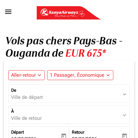

Vols pas chers Pays-Bas -
Ouganda de
EUR 675*
Aller-retour
expand_more
1 Passager, Économique
expand_more
De
expand_more
Ville de départ
À
expand_more
Ville de retour
Départ
Retour
today
today