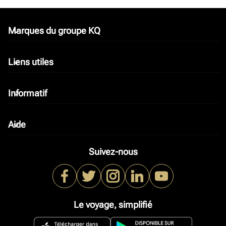
Marques du groupe KQ
keyboard_arrow_down
Liens utiles
keyboard_arrow_down
Informatif
keyboard_arrow_down
Aide
keyboard_arrow_down
Suivez-nous
Le voyage, simplifié