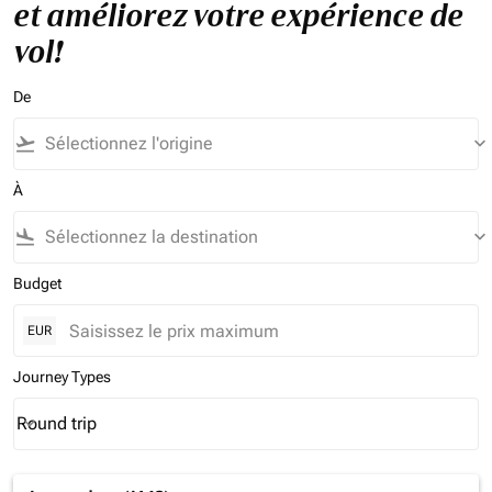
et améliorez votre expérience de
vol!
De
flight_takeoff
keyboard_arrow_down
À
flight_land
keyboard_arrow_down
Budget
EUR
Journey Types
Round trip
keyboard_arrow_down
Journey Types option Round trip Selected