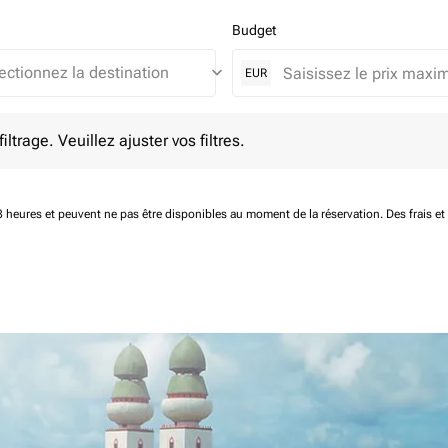
Budget
keyboard_arrow_down
EUR
e. Veuillez ajuster vos filtres.
ltrage. Veuillez ajuster vos filtres.
 48 heures et peuvent ne pas être disponibles au moment de la réservation.
Des frais e