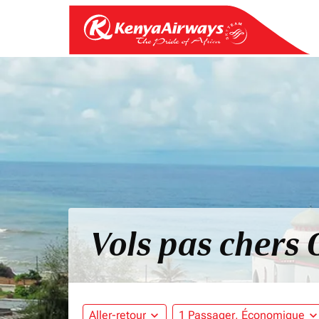
Vols pas chers
Aller-retour
expand_more
1 Passager, Économique
expand_mo