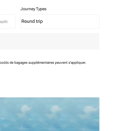
Journey Types
Round trip
keyboard_arrow_down
Journey Types option Round trip Selected
t coûts de bagages supplémentaires peuvent s'appliquer.