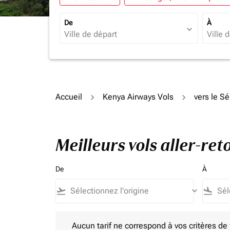
De
À
expand_more
Accueil
Kenya Airways Vols
vers le S
Meilleurs vols aller-r
De
À
flight_takeoff
keyboard_arrow_down
flight_land
Aucun tarif ne correspond à vos critères de filtrag
Aucun tarif ne correspond à vos critères de fi