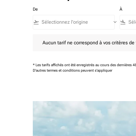
De
À
flight_takeoff
keyboard_arrow_down
flight_land
Aucun tarif ne correspond à vos critères de filtrag
Aucun tarif ne correspond à vos critères de fi
* Les tarifs affichés ont été enregistrés au cours des dernières
D'autres termes et conditions peuvent s'appliquer