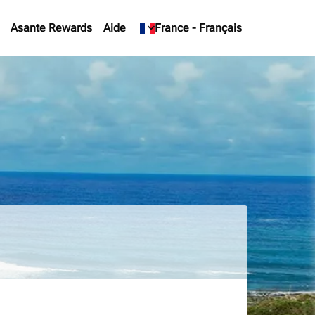
Asante Rewards
Aide
keyboard_arrow_down
France
-
Français