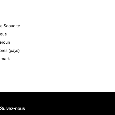
ie Saoudite
ique
eroun
res (pays)
emark
Suivez-nous