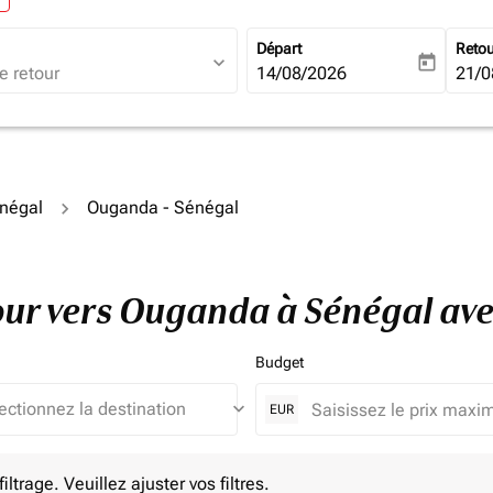
Départ
Reto
expand_more
today
fc-booking-departure-date-ari
14/08/2026
fc-b
21/0
énégal
Ouganda - Sénégal
etour vers Ouganda à Sénégal av
Budget
keyboard_arrow_down
EUR
e. Veuillez ajuster vos filtres.
ltrage. Veuillez ajuster vos filtres.