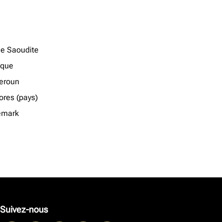
ie Saoudite
ique
eroun
res (pays)
emark
Suivez-nous