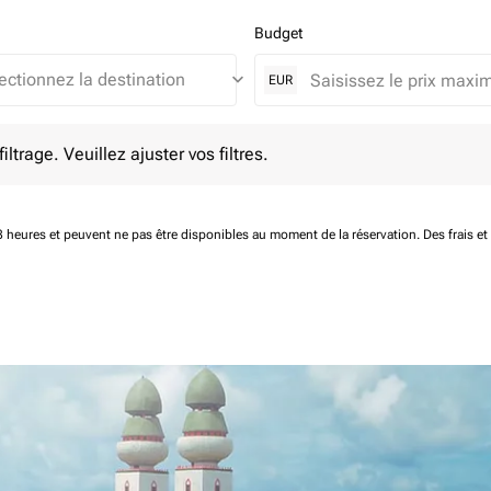
Budget
keyboard_arrow_down
EUR
e. Veuillez ajuster vos filtres.
ltrage. Veuillez ajuster vos filtres.
 48 heures et peuvent ne pas être disponibles au moment de la réservation.
Des frais e