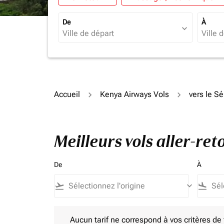
De
À
expand_more
Accueil
Kenya Airways Vols
vers le S
Meilleurs vols aller-r
De
À
flight_takeoff
keyboard_arrow_down
flight_land
Aucun tarif ne correspond à vos critères de filtrag
Aucun tarif ne correspond à vos critères de fi