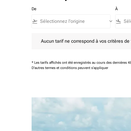
De
À
flight_takeoff
keyboard_arrow_down
flight_land
Aucun tarif ne correspond à vos critères de filtrag
Aucun tarif ne correspond à vos critères de fi
* Les tarifs affichés ont été enregistrés au cours des dernières
D'autres termes et conditions peuvent s'appliquer