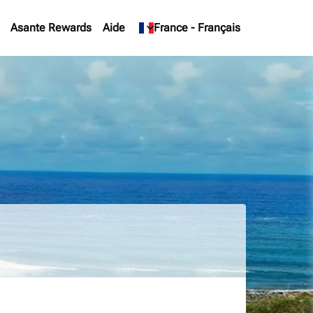
Asante Rewards
Aide
keyboard_arrow_down
France
-
Français