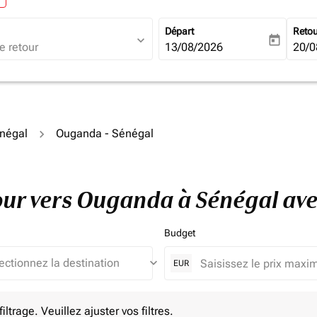
Départ
Reto
expand_more
today
fc-booking-departure-date-ari
13/08/2026
fc-b
20/0
énégal
Ouganda - Sénégal
etour vers Ouganda à Sénégal av
Budget
keyboard_arrow_down
EUR
e. Veuillez ajuster vos filtres.
ltrage. Veuillez ajuster vos filtres.