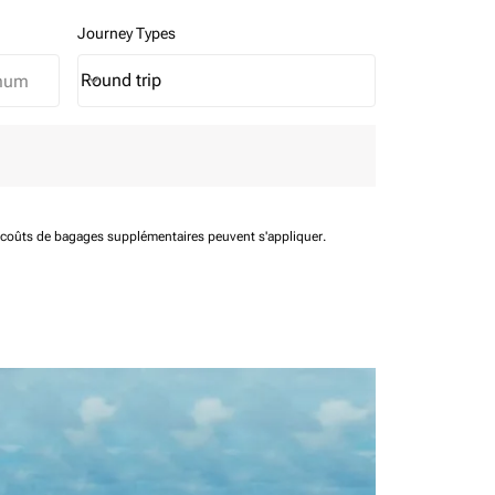
Journey Types
Round trip
keyboard_arrow_down
Journey Types option Round trip Selected
t coûts de bagages supplémentaires peuvent s'appliquer.