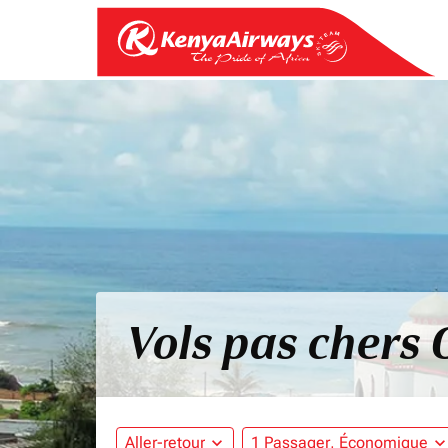
Vols pas chers
Aller-retour
expand_more
1 Passager, Économique
expand_mo