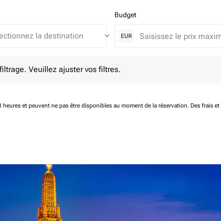
Budget
keyboard_arrow_down
EUR
e. Veuillez ajuster vos filtres.
ltrage. Veuillez ajuster vos filtres.
 48 heures et peuvent ne pas être disponibles au moment de la réservation.
Des frais e