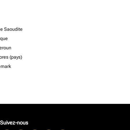
ie Saoudite
ique
eroun
res (pays)
emark
Suivez-nous