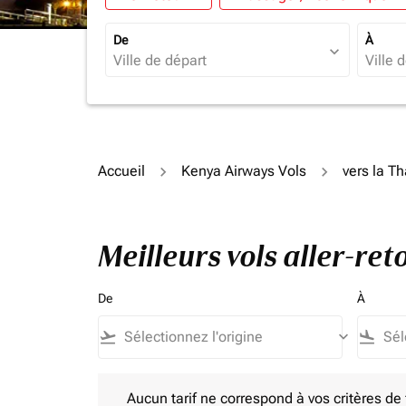
De
À
expand_more
Accueil
Kenya Airways Vols
vers la T
Meilleurs vols aller-re
De
À
flight_takeoff
keyboard_arrow_down
flight_land
Aucun tarif ne correspond à vos critères de filtrag
Aucun tarif ne correspond à vos critères de fi