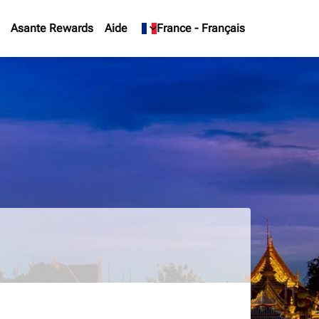
Asante Rewards
Aide
keyboard_arrow_down
France
-
Français