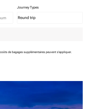
Journey Types
Round trip
keyboard_arrow_down
Journey Types option Round trip Selected
t coûts de bagages supplémentaires peuvent s'appliquer.