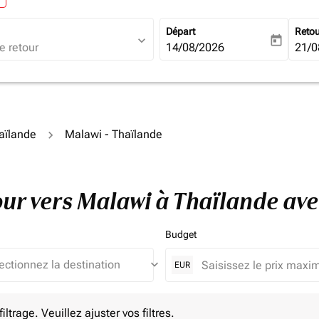
Départ
Reto
expand_more
today
fc-booking-departure-date-ari
14/08/2026
fc-b
21/0
haïlande
Malawi - Thaïlande
tour vers Malawi à Thaïlande av
Budget
keyboard_arrow_down
EUR
e. Veuillez ajuster vos filtres.
ltrage. Veuillez ajuster vos filtres.