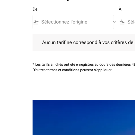
De
À
flight_takeoff
keyboard_arrow_down
flight_land
Aucun tarif ne correspond à vos critères de filtrag
Aucun tarif ne correspond à vos critères de fi
* Les tarifs affichés ont été enregistrés au cours des dernières
D'autres termes et conditions peuvent s'appliquer