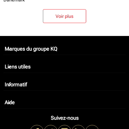
Voir plus
Marques du groupe KQ
keyboard_arrow_down
Liens utiles
keyboard_arrow_down
Informatif
keyboard_arrow_down
Aide
keyboard_arrow_down
Suivez-nous