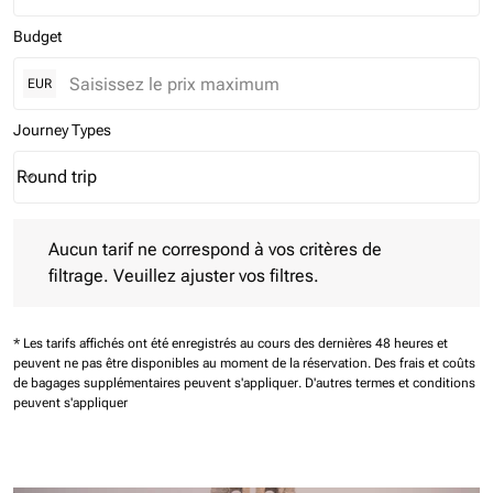
Budget
EUR
Journey Types
Round trip
keyboard_arrow_down
Journey Types option Round trip Selected
Aucun tarif ne correspond à vos critères de filtrage. Veuillez aj
Aucun tarif ne correspond à vos critères de
filtrage. Veuillez ajuster vos filtres.
* Les tarifs affichés ont été enregistrés au cours des dernières 48 heures et
peuvent ne pas être disponibles au moment de la réservation.
Des frais et coûts
de bagages supplémentaires peuvent s'appliquer.
D'autres termes et conditions
peuvent s'appliquer