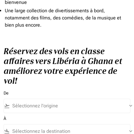
bienvenue
Une large collection de divertissements à bord,
notamment des films, des comédies, de la musique et
bien plus encore.
Réservez des vols en classe
affaires vers Libéria à Ghana et
améliorez votre expérience de
vol!
De
flight_takeoff
keyboard_arrow_down
À
flight_land
keyboard_arrow_down