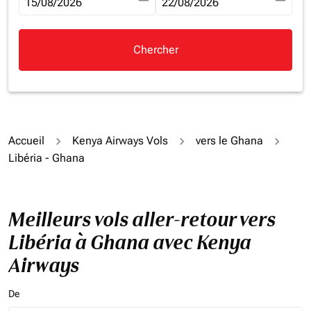
fc-booking-departure-date-aria-label
15/08/2026
fc-booking-return-date-aria-la
22/08/2026
Chercher
Accueil
Kenya Airways Vols
vers le Ghana
Libéria - Ghana
Meilleurs vols aller-retour vers
Libéria à Ghana avec Kenya
Airways
De