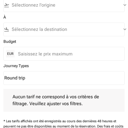
flight_takeoff
keyboard_arrow_down
À
flight_land
keyboard_arrow_down
Budget
EUR
Journey Types
Round trip
keyboard_arrow_down
Journey Types option Round trip Selected
Aucun tarif ne correspond à vos critères de filtrage. Veuillez aj
Aucun tarif ne correspond à vos critères de
filtrage. Veuillez ajuster vos filtres.
* Les tarifs affichés ont été enregistrés au cours des dernières 48 heures et
peuvent ne pas être disponibles au moment de la réservation.
Des frais et coûts