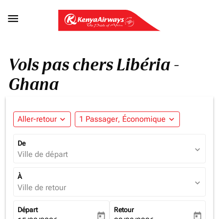

Vols pas chers Libéria -
Ghana
Aller-retour
expand_more
1 Passager, Économique
expand_more
De
expand_more
Ville de départ
À
expand_more
Ville de retour
Départ
Retour
today
today