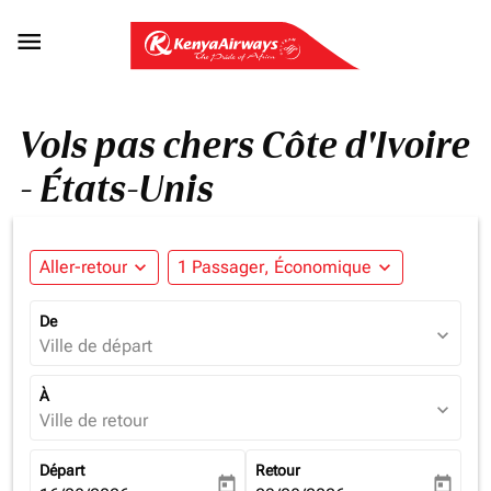

Vols pas chers Côte d'Ivoire
- États-Unis
Aller-retour
expand_more
1 Passager, Économique
expand_more
De
expand_more
Ville de départ
À
expand_more
Ville de retour
Départ
Retour
today
today