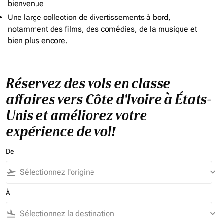
bienvenue
Une large collection de divertissements à bord,
notamment des films, des comédies, de la musique et
bien plus encore.
Réservez des vols en classe
affaires vers Côte d'Ivoire à États-
Unis et améliorez votre
expérience de vol!
De
flight_takeoff
keyboard_arrow_down
À
flight_land
keyboard_arrow_down