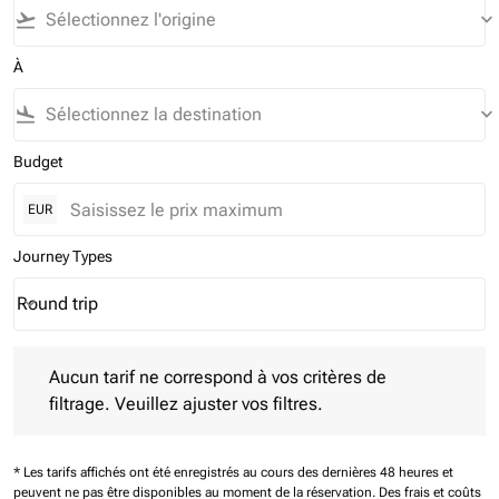
flight_takeoff
keyboard_arrow_down
À
flight_land
keyboard_arrow_down
Budget
EUR
Journey Types
Round trip
keyboard_arrow_down
Journey Types option Round trip Selected
Aucun tarif ne correspond à vos critères de filtrage. Veuillez aj
Aucun tarif ne correspond à vos critères de
filtrage. Veuillez ajuster vos filtres.
* Les tarifs affichés ont été enregistrés au cours des dernières 48 heures et
peuvent ne pas être disponibles au moment de la réservation.
Des frais et coûts