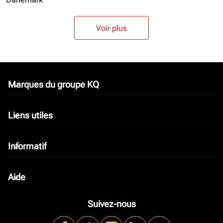
Voir plus
Marques du groupe KQ
keyboard_arrow_down
Liens utiles
keyboard_arrow_down
Informatif
keyboard_arrow_down
Aide
keyboard_arrow_down
Suivez-nous