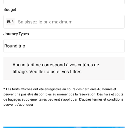
Budget
EUR
Journey Types
Round trip
keyboard_arrow_down
Journey Types option Round trip Selected
Aucun tarif ne correspond à vos critères de filtrage. Veuillez aj
Aucun tarif ne correspond à vos critères de
filtrage. Veuillez ajuster vos filtres.
* Les tarifs affichés ont été enregistrés au cours des dernières 48 heures et
peuvent ne pas être disponibles au moment de la réservation.
Des frais et coûts
de bagages supplémentaires peuvent s'appliquer.
D'autres termes et conditions
peuvent s'appliquer