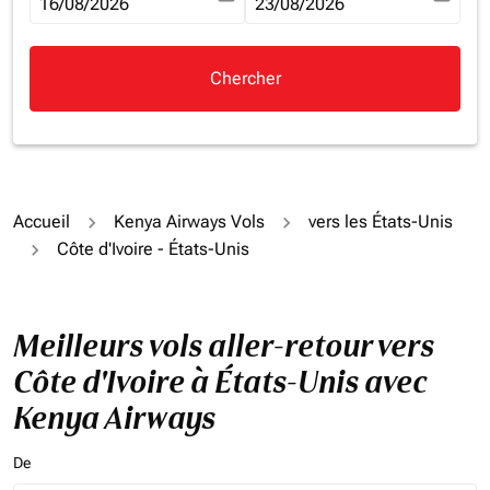
fc-booking-departure-date-aria-label
16/08/2026
fc-booking-return-date-aria-la
23/08/2026
Chercher
Accueil
Kenya Airways Vols
vers les États-Unis
Côte d'Ivoire - États-Unis
Meilleurs vols aller-retour vers
Côte d'Ivoire à États-Unis avec
Kenya Airways
De