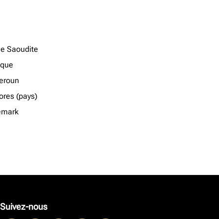
ie Saoudite
ique
eroun
res (pays)
emark
Suivez-nous