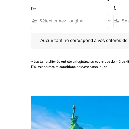
De
À
flight_takeoff
keyboard_arrow_down
flight_land
Aucun tarif ne correspond à vos critères de filtrag
Aucun tarif ne correspond à vos critères de fi
* Les tarifs affichés ont été enregistrés au cours des dernières
D'autres termes et conditions peuvent s'appliquer