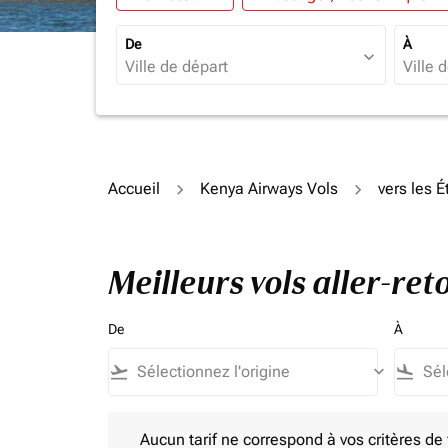
De
À
expand_more
Accueil
Kenya Airways Vols
vers les É
Meilleurs vols aller-ret
De
À
flight_takeoff
keyboard_arrow_down
flight_land
Aucun tarif ne correspond à vos critères de filtrag
Aucun tarif ne correspond à vos critères de fi