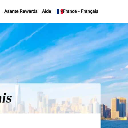
Asante Rewards
Aide
keyboard_arrow_down
France
-
Français
nis