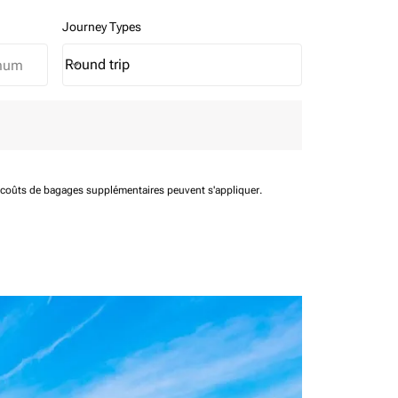
Journey Types
Round trip
keyboard_arrow_down
Journey Types option Round trip Selected
t coûts de bagages supplémentaires peuvent s'appliquer.