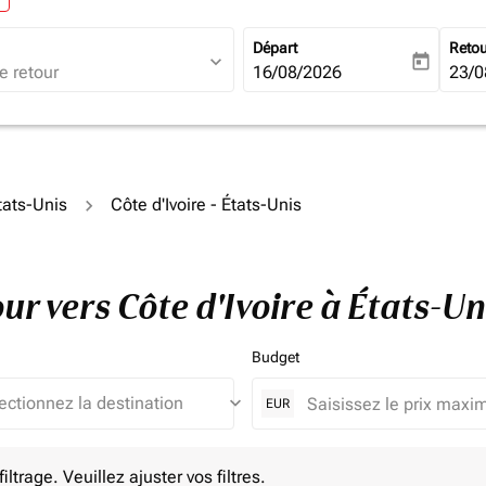
Départ
Reto
expand_more
today
fc-booking-departure-date-ari
16/08/2026
fc-b
23/0
tats-Unis
Côte d'Ivoire - États-Unis
our vers Côte d'Ivoire à États-
Budget
keyboard_arrow_down
EUR
e. Veuillez ajuster vos filtres.
ltrage. Veuillez ajuster vos filtres.