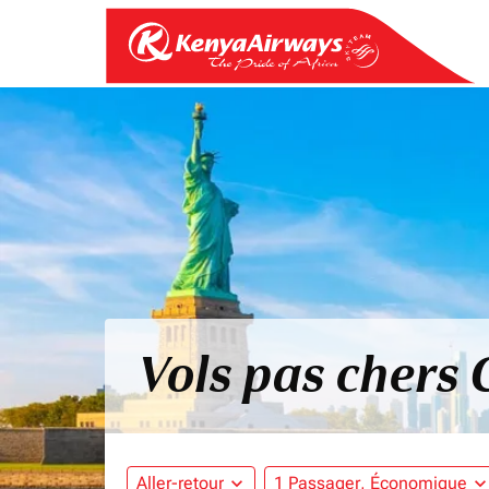
Vols pas chers C
Aller-retour
expand_more
1 Passager, Économique
expand_mo