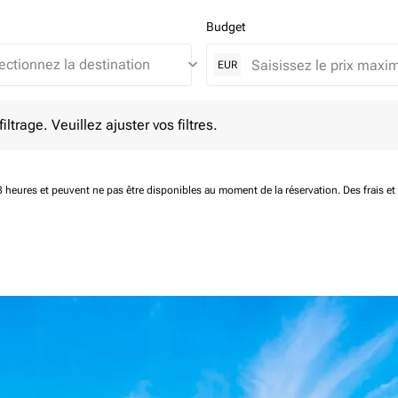
Budget
keyboard_arrow_down
EUR
e. Veuillez ajuster vos filtres.
ltrage. Veuillez ajuster vos filtres.
 48 heures et peuvent ne pas être disponibles au moment de la réservation.
Des frais e