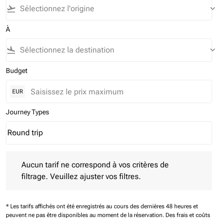
flight_takeoff
keyboard_arrow_down
À
flight_land
keyboard_arrow_down
Budget
EUR
Journey Types
Round trip
keyboard_arrow_down
Journey Types option Round trip Selected
Aucun tarif ne correspond à vos critères de filtrage. Veuillez aj
Aucun tarif ne correspond à vos critères de
filtrage. Veuillez ajuster vos filtres.
* Les tarifs affichés ont été enregistrés au cours des dernières 48 heures et
peuvent ne pas être disponibles au moment de la réservation.
Des frais et coûts