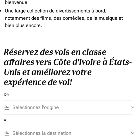
bienvenue
Une large collection de divertissements à bord,
notamment des films, des comédies, de la musique et
bien plus encore.
Réservez des vols en classe
affaires vers Côte d'Ivoire à États-
Unis et améliorez votre
expérience de vol!
De
flight_takeoff
keyboard_arrow_down
À
flight_land
keyboard_arrow_down