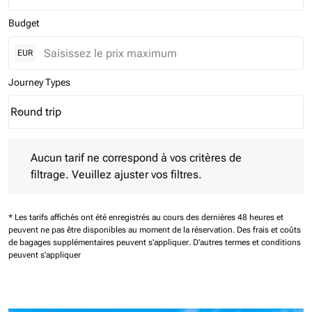
Budget
EUR
Journey Types
Round trip
keyboard_arrow_down
Journey Types option Round trip Selected
Aucun tarif ne correspond à vos critères de filtrage. Veuillez aj
Aucun tarif ne correspond à vos critères de
filtrage. Veuillez ajuster vos filtres.
* Les tarifs affichés ont été enregistrés au cours des dernières 48 heures et
peuvent ne pas être disponibles au moment de la réservation.
Des frais et coûts
de bagages supplémentaires peuvent s'appliquer.
D'autres termes et conditions
peuvent s'appliquer