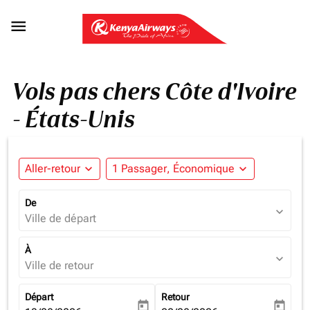

Vols pas chers Côte d'Ivoire
- États-Unis
Aller-retour
expand_more
1 Passager, Économique
expand_more
De
expand_more
Ville de départ
À
expand_more
Ville de retour
Départ
Retour
today
today