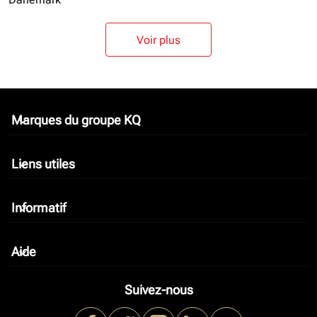
Voir plus
Marques du groupe KQ
keyboard_arrow_down
Liens utiles
keyboard_arrow_down
Informatif
keyboard_arrow_down
Aide
keyboard_arrow_down
Suivez-nous