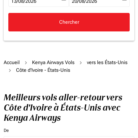
fc-booking-departure-date-aria-label
13/08/2026
fc-booking-return-date-aria-la
20/08/2026
Chercher
Accueil
Kenya Airways Vols
vers les États-Unis
Côte d'Ivoire - États-Unis
Meilleurs vols aller-retour vers
Côte d'Ivoire à États-Unis avec
Kenya Airways
De