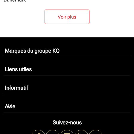
Voir plus
Marques du groupe KQ
keyboard_arrow_down
Liens utiles
keyboard_arrow_down
Informatif
keyboard_arrow_down
Aide
keyboard_arrow_down
Suivez-nous