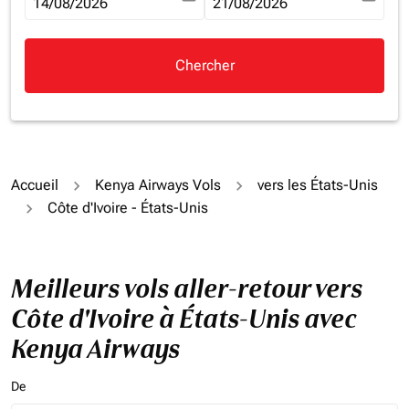
fc-booking-departure-date-aria-label
14/08/2026
fc-booking-return-date-aria-la
21/08/2026
Chercher
Accueil
Kenya Airways Vols
vers les États-Unis
Côte d'Ivoire - États-Unis
Meilleurs vols aller-retour vers
Côte d'Ivoire à États-Unis avec
Kenya Airways
De