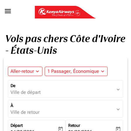

Vols pas chers Côte d'Ivoire
- États-Unis
Aller-retour
expand_more
1 Passager, Économique
expand_more
De
expand_more
Ville de départ
À
expand_more
Ville de retour
Départ
Retour
today
today