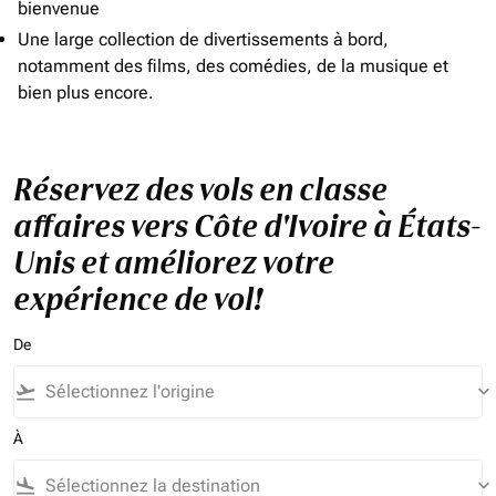
bienvenue
Une large collection de divertissements à bord,
notamment des films, des comédies, de la musique et
bien plus encore.
Réservez des vols en classe
affaires vers Côte d'Ivoire à États-
Unis et améliorez votre
expérience de vol!
De
flight_takeoff
keyboard_arrow_down
À
flight_land
keyboard_arrow_down