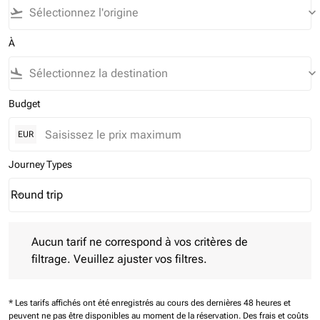
flight_takeoff
keyboard_arrow_down
À
flight_land
keyboard_arrow_down
Budget
EUR
Journey Types
Round trip
keyboard_arrow_down
Journey Types option Round trip Selected
Aucun tarif ne correspond à vos critères de filtrage. Veuillez aj
Aucun tarif ne correspond à vos critères de
filtrage. Veuillez ajuster vos filtres.
* Les tarifs affichés ont été enregistrés au cours des dernières 48 heures et
peuvent ne pas être disponibles au moment de la réservation.
Des frais et coûts