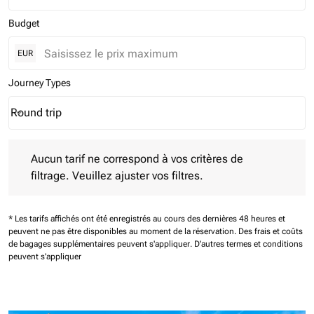
Budget
EUR
Journey Types
Round trip
keyboard_arrow_down
Journey Types option Round trip Selected
Aucun tarif ne correspond à vos critères de filtrage. Veuillez aj
Aucun tarif ne correspond à vos critères de
filtrage. Veuillez ajuster vos filtres.
* Les tarifs affichés ont été enregistrés au cours des dernières 48 heures et
peuvent ne pas être disponibles au moment de la réservation.
Des frais et coûts
de bagages supplémentaires peuvent s'appliquer.
D'autres termes et conditions
peuvent s'appliquer