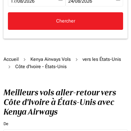
fc-booking-departure-date-aria-label
17/08/2026
fc-booking-return-date-aria-la
24/08/2026
Chercher
Accueil
Kenya Airways Vols
vers les États-Unis
Côte d'Ivoire - États-Unis
Meilleurs vols aller-retour vers
Côte d'Ivoire à États-Unis avec
Kenya Airways
De