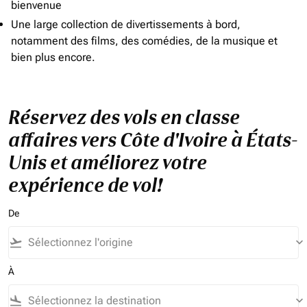
bienvenue
Une large collection de divertissements à bord,
notamment des films, des comédies, de la musique et
bien plus encore.
Réservez des vols en classe
affaires vers Côte d'Ivoire à États-
Unis et améliorez votre
expérience de vol!
De
flight_takeoff
keyboard_arrow_down
À
flight_land
keyboard_arrow_down