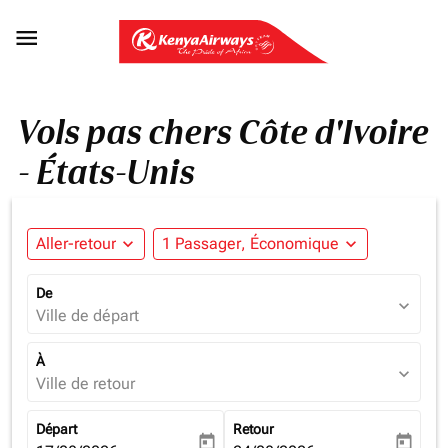

Vols pas chers Côte d'Ivoire
- États-Unis
Aller-retour
expand_more
1 Passager, Économique
expand_more
De
expand_more
Ville de départ
À
expand_more
Ville de retour
Départ
Retour
today
today