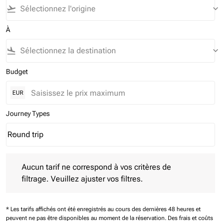
flight_takeoff
keyboard_arrow_down
À
flight_land
keyboard_arrow_down
Budget
EUR
Journey Types
Round trip
keyboard_arrow_down
Journey Types option Round trip Selected
Aucun tarif ne correspond à vos critères de filtrage. Veuillez aj
Aucun tarif ne correspond à vos critères de
filtrage. Veuillez ajuster vos filtres.
* Les tarifs affichés ont été enregistrés au cours des dernières 48 heures et
peuvent ne pas être disponibles au moment de la réservation.
Des frais et coûts