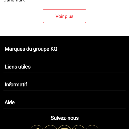
Voir plus
Marques du groupe KQ
keyboard_arrow_down
Liens utiles
keyboard_arrow_down
Informatif
keyboard_arrow_down
Aide
keyboard_arrow_down
Suivez-nous