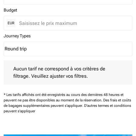
Budget
EUR
Journey Types
Round trip
keyboard_arrow_down
Journey Types option Round trip Selected
Aucun tarif ne correspond à vos critères de filtrage. Veuillez aj
Aucun tarif ne correspond à vos critères de
filtrage. Veuillez ajuster vos filtres.
* Les tarifs affichés ont été enregistrés au cours des dernières 48 heures et
peuvent ne pas être disponibles au moment de la réservation.
Des frais et coûts
de bagages supplémentaires peuvent s'appliquer.
D'autres termes et conditions
peuvent s'appliquer