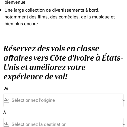
bienvenue
Une large collection de divertissements à bord,
notamment des films, des comédies, de la musique et
bien plus encore.
Réservez des vols en classe
affaires vers Côte d'Ivoire à États-
Unis et améliorez votre
expérience de vol!
De
flight_takeoff
keyboard_arrow_down
À
flight_land
keyboard_arrow_down