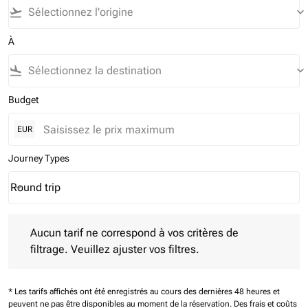
flight_takeoff
keyboard_arrow_down
À
flight_land
keyboard_arrow_down
Budget
EUR
Journey Types
Round trip
keyboard_arrow_down
Journey Types option Round trip Selected
Aucun tarif ne correspond à vos critères de filtrage. Veuillez aj
Aucun tarif ne correspond à vos critères de
filtrage. Veuillez ajuster vos filtres.
* Les tarifs affichés ont été enregistrés au cours des dernières 48 heures et
peuvent ne pas être disponibles au moment de la réservation.
Des frais et coûts