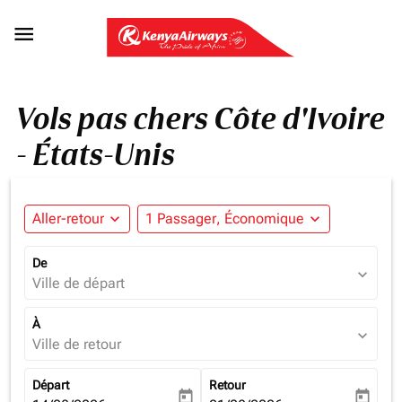

Vols pas chers Côte d'Ivoire
- États-Unis
Aller-retour
expand_more
1 Passager, Économique
expand_more
De
expand_more
Ville de départ
À
expand_more
Ville de retour
Départ
Retour
today
today