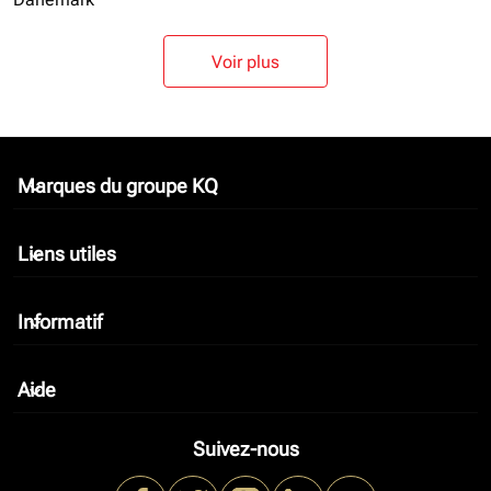
Voir plus
Marques du groupe KQ
keyboard_arrow_down
Liens utiles
keyboard_arrow_down
Informatif
keyboard_arrow_down
Aide
keyboard_arrow_down
Suivez-nous