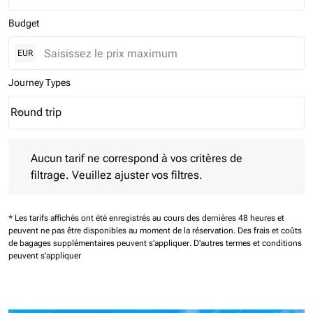
Budget
EUR
Journey Types
Round trip
keyboard_arrow_down
Journey Types option Round trip Selected
Aucun tarif ne correspond à vos critères de filtrage. Veuillez aj
Aucun tarif ne correspond à vos critères de
filtrage. Veuillez ajuster vos filtres.
* Les tarifs affichés ont été enregistrés au cours des dernières 48 heures et
peuvent ne pas être disponibles au moment de la réservation.
Des frais et coûts
de bagages supplémentaires peuvent s'appliquer.
D'autres termes et conditions
peuvent s'appliquer