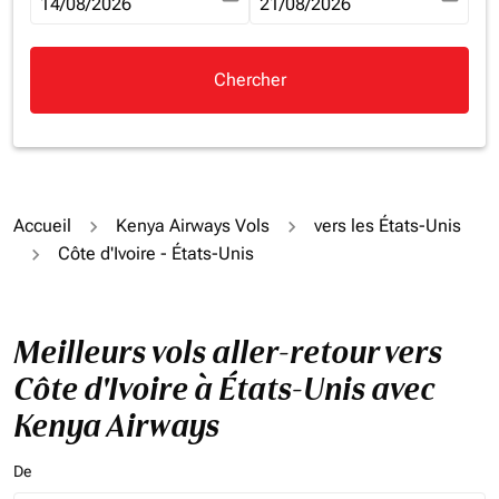
fc-booking-departure-date-aria-label
14/08/2026
fc-booking-return-date-aria-la
21/08/2026
Chercher
Accueil
Kenya Airways Vols
vers les États-Unis
Côte d'Ivoire - États-Unis
Meilleurs vols aller-retour vers
Côte d'Ivoire à États-Unis avec
Kenya Airways
De