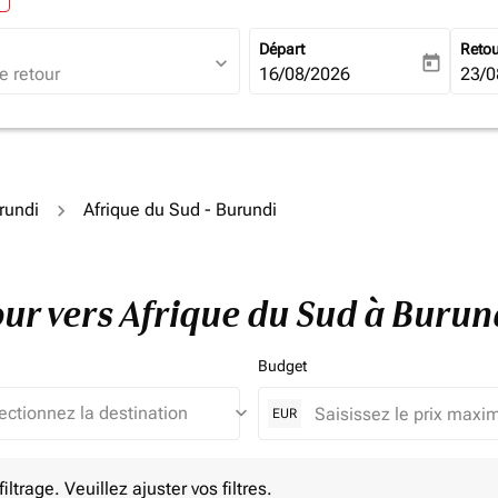
Départ
Reto
expand_more
today
fc-booking-departure-date-ari
16/08/2026
fc-b
23/0
rundi
Afrique du Sud - Burundi
tour vers Afrique du Sud à Buru
Budget
keyboard_arrow_down
EUR
e. Veuillez ajuster vos filtres.
ltrage. Veuillez ajuster vos filtres.