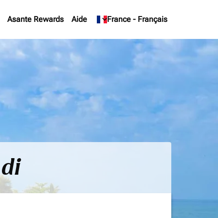
Asante Rewards
Aide
keyboard_arrow_down
France
-
Français
ndi