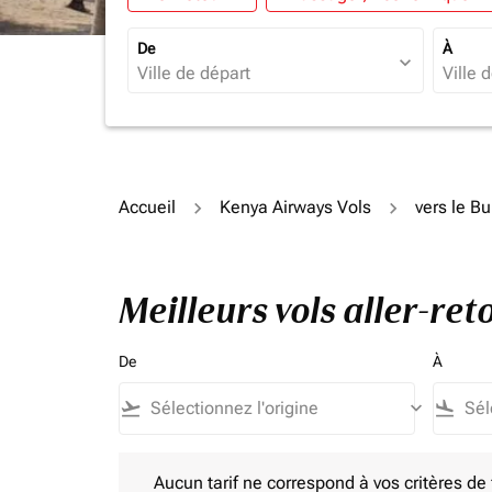
De
À
expand_more
Accueil
Kenya Airways Vols
vers le Bu
Meilleurs vols aller-re
De
À
flight_takeoff
keyboard_arrow_down
flight_land
Aucun tarif ne correspond à vos critères de filtrag
Aucun tarif ne correspond à vos critères de fi