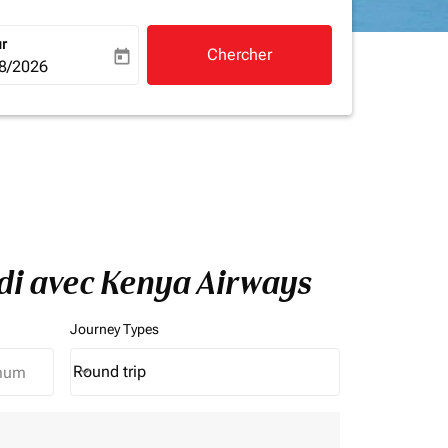
ur
Chercher
today
a-label
ooking-return-date-aria-label
8/2026
ndi avec Kenya Airways
Journey Types
Round trip
keyboard_arrow_down
Journey Types option Round trip Selected