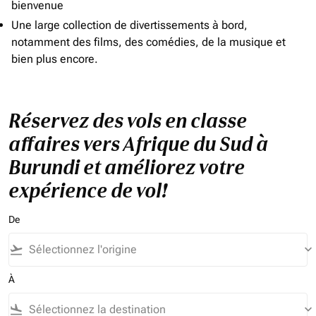
bienvenue
Une large collection de divertissements à bord,
notamment des films, des comédies, de la musique et
bien plus encore.
Réservez des vols en classe
affaires vers Afrique du Sud à
Burundi et améliorez votre
expérience de vol!
De
flight_takeoff
keyboard_arrow_down
À
flight_land
keyboard_arrow_down