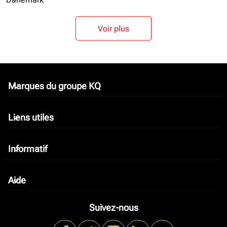
Voir plus
Marques du groupe KQ
keyboard_arrow_down
Liens utiles
keyboard_arrow_down
Informatif
keyboard_arrow_down
Aide
keyboard_arrow_down
Suivez-nous