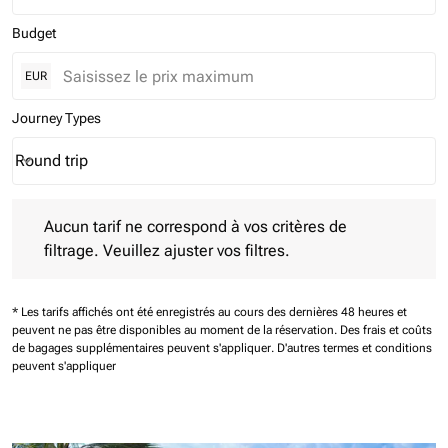
Budget
EUR
Journey Types
Round trip
keyboard_arrow_down
Journey Types option Round trip Selected
Aucun tarif ne correspond à vos critères de filtrage. Veuillez aj
Aucun tarif ne correspond à vos critères de
filtrage. Veuillez ajuster vos filtres.
* Les tarifs affichés ont été enregistrés au cours des dernières 48 heures et
peuvent ne pas être disponibles au moment de la réservation.
Des frais et coûts
de bagages supplémentaires peuvent s'appliquer.
D'autres termes et conditions
peuvent s'appliquer