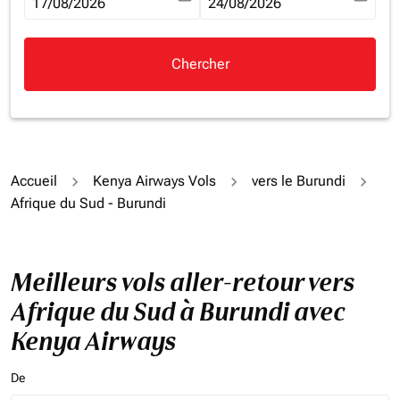
fc-booking-departure-date-aria-label
17/08/2026
fc-booking-return-date-aria-la
24/08/2026
Chercher
Accueil
Kenya Airways Vols
vers le Burundi
Afrique du Sud - Burundi
Meilleurs vols aller-retour vers
Afrique du Sud à Burundi avec
Kenya Airways
De