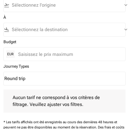
flight_takeoff
keyboard_arrow_down
À
flight_land
keyboard_arrow_down
Budget
EUR
Journey Types
Round trip
keyboard_arrow_down
Journey Types option Round trip Selected
Aucun tarif ne correspond à vos critères de filtrage. Veuillez aj
Aucun tarif ne correspond à vos critères de
filtrage. Veuillez ajuster vos filtres.
* Les tarifs affichés ont été enregistrés au cours des dernières 48 heures et
peuvent ne pas être disponibles au moment de la réservation.
Des frais et coûts