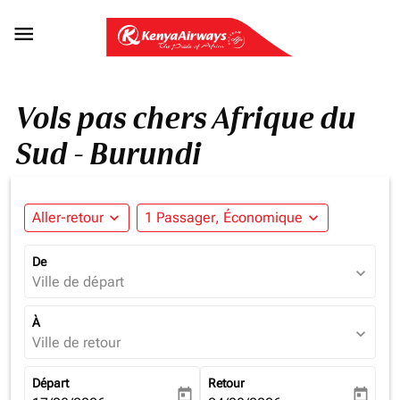

Vols pas chers Afrique du
Sud - Burundi
Aller-retour
expand_more
1 Passager, Économique
expand_more
De
expand_more
Ville de départ
À
expand_more
Ville de retour
Départ
Retour
today
today