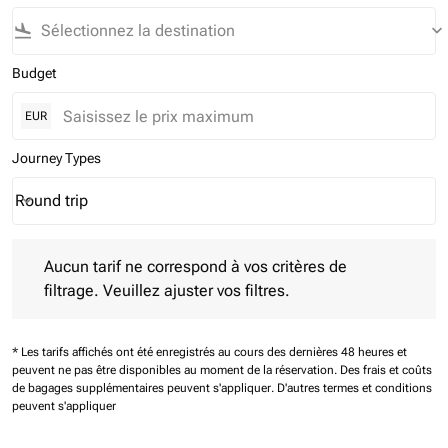
flight_land
keyboard_arrow_down
Budget
EUR
Journey Types
Round trip
keyboard_arrow_down
Journey Types option Round trip Selected
Aucun tarif ne correspond à vos critères de filtrage. Veuillez aj
Aucun tarif ne correspond à vos critères de
filtrage. Veuillez ajuster vos filtres.
* Les tarifs affichés ont été enregistrés au cours des dernières 48 heures et
peuvent ne pas être disponibles au moment de la réservation.
Des frais et coûts
de bagages supplémentaires peuvent s'appliquer.
D'autres termes et conditions
peuvent s'appliquer