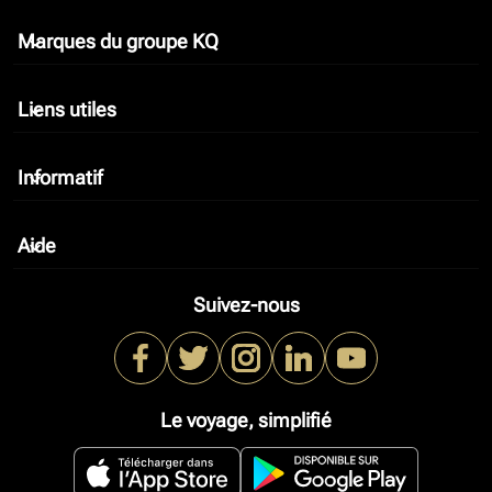
Marques du groupe KQ
keyboard_arrow_down
Liens utiles
keyboard_arrow_down
Informatif
keyboard_arrow_down
Aide
keyboard_arrow_down
Suivez-nous
Le voyage, simplifié