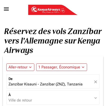

Réservez des vols Zanzíbar
vers l'Allemagne sur Kenya
Airways
Aller-retour
expand_more
1 Passager, Économique
expand_more
De
close
Zanzibar Kisauni - Zanzibar (ZNZ), Tanzania
À
expand_more
Ville de retour