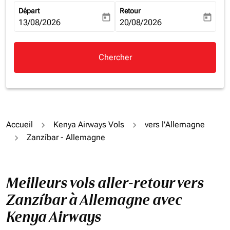
Départ
Retour
today
today
fc-booking-departure-date-aria-label
13/08/2026
fc-booking-return-date-aria-la
20/08/2026
Chercher
Accueil
Kenya Airways Vols
vers l'Allemagne
Zanzíbar - Allemagne
Meilleurs vols aller-retour vers
Zanzíbar à Allemagne avec
Kenya Airways