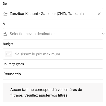
De
flight_takeoff
close
À
flight_land
keyboard_arrow_down
Budget
EUR
Journey Types
Round trip
keyboard_arrow_down
Journey Types option Round trip Selected
Aucun tarif ne correspond à vos critères de filtrage. Veuillez aj
Aucun tarif ne correspond à vos critères de
filtrage. Veuillez ajuster vos filtres.