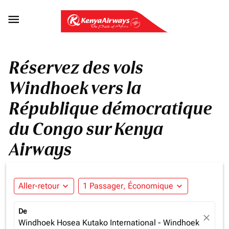

Réservez des vols
Windhoek vers la
République démocratique
du Congo sur Kenya
Airways
Aller-retour
expand_more
1 Passager, Économique
expand_more
De
close
Windhoek Hosea Kutako International - Windhoek (WDH),