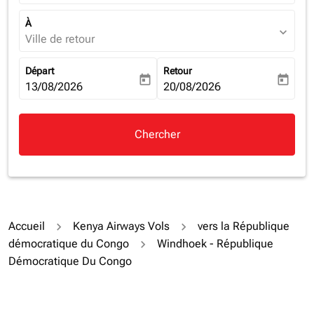
À
expand_more
Ville de retour
Départ
Retour
today
today
fc-booking-departure-date-aria-label
13/08/2026
fc-booking-return-date-aria-la
20/08/2026
Chercher
Accueil
Kenya Airways Vols
vers la République
démocratique du Congo
Windhoek - République
Démocratique Du Congo