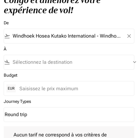
Congo et améliorez votre
expérience de vol!
De
flight_takeoff
close
À
flight_land
keyboard_arrow_down
Budget
EUR
Journey Types
Round trip
keyboard_arrow_down
Journey Types option Round trip Selected
Aucun tarif ne correspond à vos critères de filtrage. Veuillez aj
Aucun tarif ne correspond à vos critères de