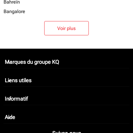
Bahreïn
Bangalore
Voir plus
Marques du groupe KQ
keyboard_arrow_down
Liens utiles
keyboard_arrow_down
Informatif
keyboard_arrow_down
Aide
keyboard_arrow_down