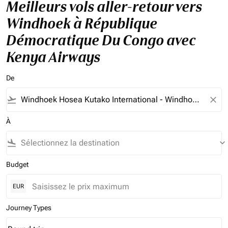
Meilleurs vols aller-retour vers
Windhoek à République
Démocratique Du Congo avec
Kenya Airways
De
flight_takeoff
close
À
flight_land
keyboard_arrow_down
Budget
EUR
Journey Types