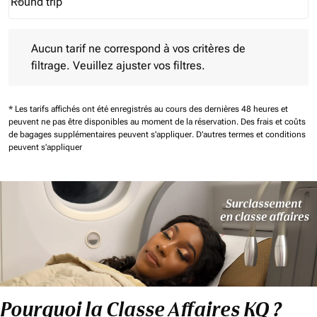
Round trip
keyboard_arrow_down
Journey Types option Round trip Selected
Aucun tarif ne correspond à vos critères de filtrage. Veuillez aj
Aucun tarif ne correspond à vos critères de
filtrage. Veuillez ajuster vos filtres.
* Les tarifs affichés ont été enregistrés au cours des dernières 48 heures et
peuvent ne pas être disponibles au moment de la réservation.
Des frais et coûts
de bagages supplémentaires peuvent s'appliquer.
D'autres termes et conditions
peuvent s'appliquer
Pourquoi la Classe Affaires KQ ?