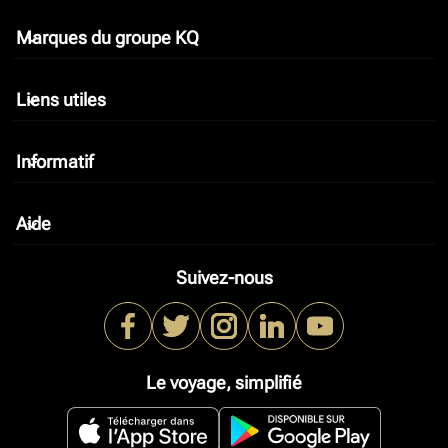
Marques du groupe KQ
keyboard_arrow_down
Liens utiles
keyboard_arrow_down
Informatif
keyboard_arrow_down
Aide
keyboard_arrow_down
Suivez-nous
Le voyage, simplifié