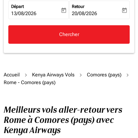
Départ
Retour
today
today
fc-booking-departure-date-aria-label
13/08/2026
fc-booking-return-date-aria-la
20/08/2026
Chercher
Accueil
Kenya Airways Vols
Comores (pays)
Rome - Comores (pays)
Meilleurs vols aller-retour vers
Rome à Comores (pays) avec
Kenya Airways