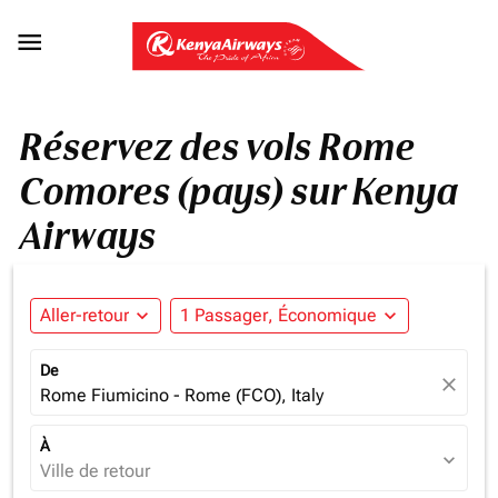

Réservez des vols Rome
Comores (pays) sur Kenya
Airways
Aller-retour
expand_more
1 Passager, Économique
expand_more
De
close
Rome Fiumicino - Rome (FCO), Italy
À
expand_more
Ville de retour