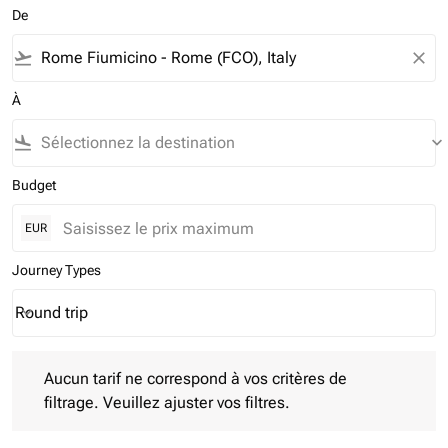
De
flight_takeoff
close
À
flight_land
keyboard_arrow_down
Budget
EUR
Journey Types
Round trip
keyboard_arrow_down
Journey Types option Round trip Selected
Aucun tarif ne correspond à vos critères de filtrage. Veuillez aj
Aucun tarif ne correspond à vos critères de
filtrage. Veuillez ajuster vos filtres.