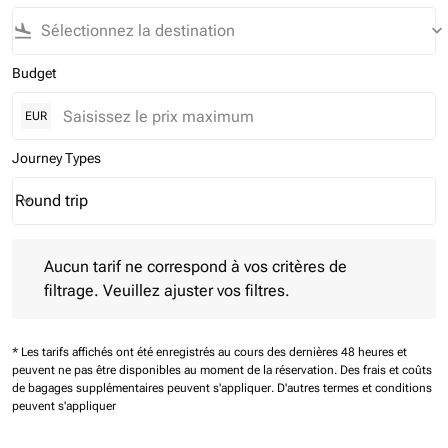
flight_land
keyboard_arrow_down
Budget
EUR
Journey Types
Round trip
keyboard_arrow_down
Journey Types option Round trip Selected
Aucun tarif ne correspond à vos critères de filtrage. Veuillez aj
Aucun tarif ne correspond à vos critères de
filtrage. Veuillez ajuster vos filtres.
* Les tarifs affichés ont été enregistrés au cours des dernières 48 heures et
peuvent ne pas être disponibles au moment de la réservation.
Des frais et coûts
de bagages supplémentaires peuvent s'appliquer.
D'autres termes et conditions
peuvent s'appliquer