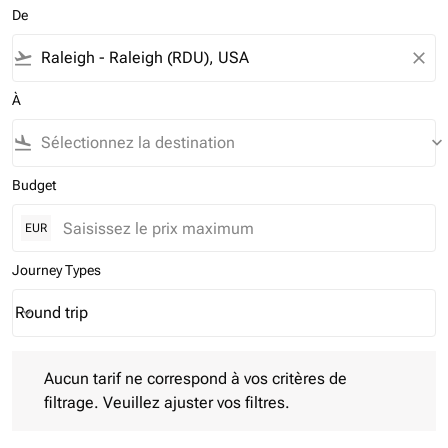
De
flight_takeoff
close
À
flight_land
keyboard_arrow_down
Budget
EUR
Journey Types
Round trip
keyboard_arrow_down
Journey Types option Round trip Selected
Aucun tarif ne correspond à vos critères de filtrage. Veuillez aj
Aucun tarif ne correspond à vos critères de
filtrage. Veuillez ajuster vos filtres.