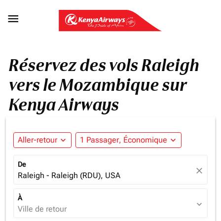

Réservez des vols Raleigh
vers le Mozambique sur
Kenya Airways
Aller-retour
expand_more
1 Passager, Économique
expand_more
De
close
Raleigh - Raleigh (RDU), USA
À
expand_more
Ville de retour