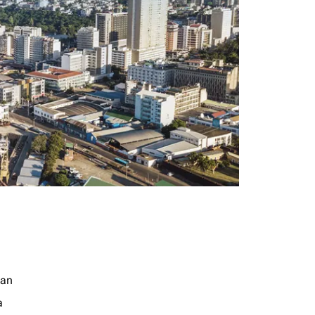
jan
a