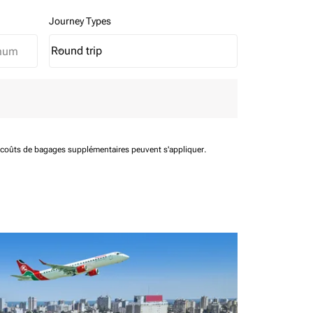
Journey Types
Round trip
keyboard_arrow_down
Journey Types option Round trip Selected
t coûts de bagages supplémentaires peuvent s'appliquer.