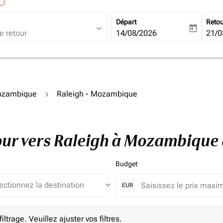
Départ
Reto
expand_more
today
fc-booking-departure-date-ari
14/08/2026
fc-b
21/0
Mozambique
Raleigh - Mozambique
etour vers Raleigh à Mozambique
Budget
keyboard_arrow_down
EUR
e. Veuillez ajuster vos filtres.
ltrage. Veuillez ajuster vos filtres.