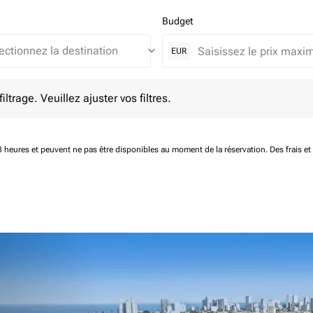
Budget
keyboard_arrow_down
EUR
e. Veuillez ajuster vos filtres.
ltrage. Veuillez ajuster vos filtres.
 48 heures et peuvent ne pas être disponibles au moment de la réservation.
Des frais e