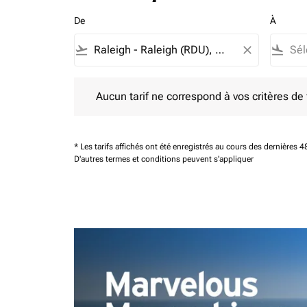
De
À
flight_takeoff
close
flight_land
Aucun tarif ne correspond à vos critères de filtrag
Aucun tarif ne correspond à vos critères de fi
* Les tarifs affichés ont été enregistrés au cours des dernières
D'autres termes et conditions peuvent s'appliquer