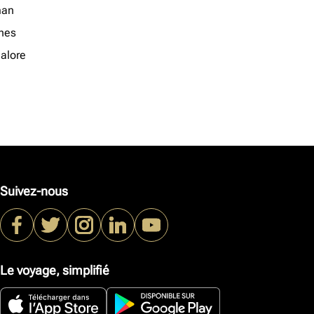
an
nes
alore
Suivez-nous
Le voyage, simplifié