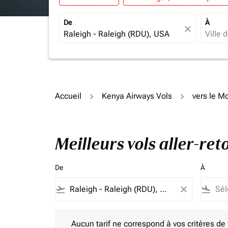
De
À
close
Accueil
Kenya Airways Vols
vers le 
Meilleurs vols aller-r
De
À
flight_takeoff
close
flight_land
Aucun tarif ne correspond à vos critères de filtrag
Aucun tarif ne correspond à vos critères de fi