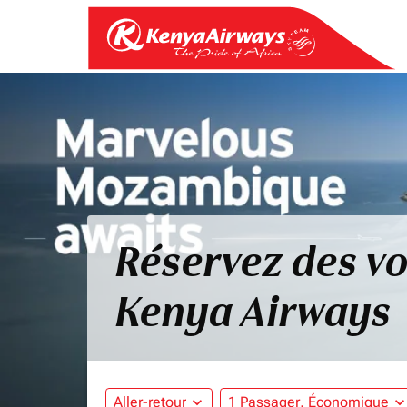
Réservez des vo
Kenya Airways
Aller-retour
expand_more
1 Passager, Économique
expand_mo