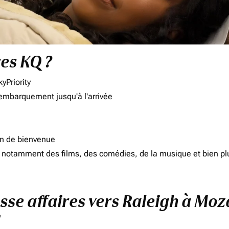
res KQ ?
yPriority
'embarquement jusqu'à l'arrivée
on de bienvenue
d, notamment des films, des comédies, de la musique et bien pl
asse affaires vers Raleigh à M