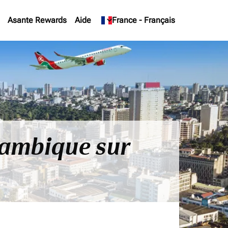
Asante Rewards
Aide
keyboard_arrow_down
France
-
Français
zambique sur