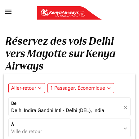

Réservez des vols Delhi
vers Mayotte sur Kenya
Airways
Aller-retour
expand_more
1 Passager, Économique
expand_more
De
close
Delhi Indira Gandhi Intl - Delhi (DEL), India
À
expand_more
Ville de retour