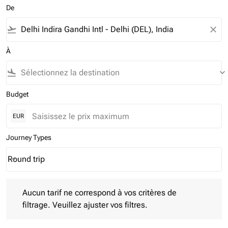
De
flight_takeoff
close
À
flight_land
keyboard_arrow_down
Budget
EUR
Journey Types
Round trip
keyboard_arrow_down
Journey Types option Round trip Selected
Aucun tarif ne correspond à vos critères de filtrage. Veuillez aj
Aucun tarif ne correspond à vos critères de
filtrage. Veuillez ajuster vos filtres.