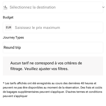
flight_land
keyboard_arrow_down
Budget
EUR
Journey Types
Round trip
keyboard_arrow_down
Journey Types option Round trip Selected
Aucun tarif ne correspond à vos critères de filtrage. Veuillez aj
Aucun tarif ne correspond à vos critères de
filtrage. Veuillez ajuster vos filtres.
* Les tarifs affichés ont été enregistrés au cours des dernières 48 heures et
peuvent ne pas être disponibles au moment de la réservation.
Des frais et coûts
de bagages supplémentaires peuvent s'appliquer.
D'autres termes et conditions
peuvent s'appliquer