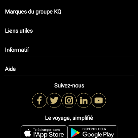
Marques du groupe KQ
keyboard_arrow_down
Liens utiles
keyboard_arrow_down
Informatif
keyboard_arrow_down
Aide
keyboard_arrow_down
Suivez-nous
Le voyage, simplifié