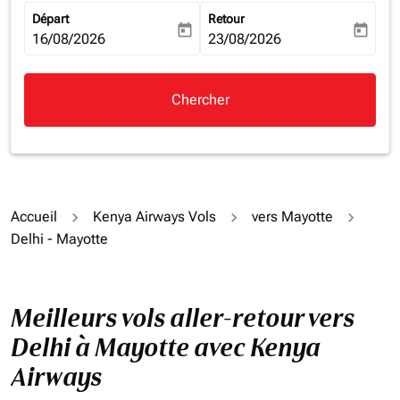
Départ
Retour
today
today
fc-booking-departure-date-aria-label
16/08/2026
fc-booking-return-date-aria-la
23/08/2026
Chercher
Accueil
Kenya Airways Vols
vers Mayotte
Delhi - Mayotte
Meilleurs vols aller-retour vers
Delhi à Mayotte avec Kenya
Airways