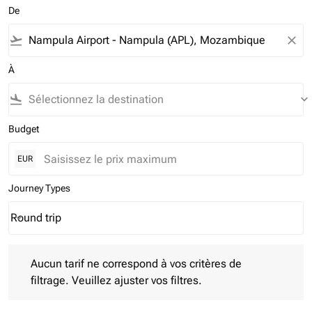
De
flight_takeoff
close
À
flight_land
keyboard_arrow_down
Budget
EUR
Journey Types
Round trip
keyboard_arrow_down
Journey Types option Round trip Selected
Aucun tarif ne correspond à vos critères de filtrage. Veuillez aj
Aucun tarif ne correspond à vos critères de
filtrage. Veuillez ajuster vos filtres.