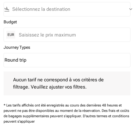
flight_land
keyboard_arrow_down
Budget
EUR
Journey Types
Round trip
keyboard_arrow_down
Journey Types option Round trip Selected
Aucun tarif ne correspond à vos critères de filtrage. Veuillez aj
Aucun tarif ne correspond à vos critères de
filtrage. Veuillez ajuster vos filtres.
* Les tarifs affichés ont été enregistrés au cours des dernières 48 heures et
peuvent ne pas être disponibles au moment de la réservation.
Des frais et coûts
de bagages supplémentaires peuvent s'appliquer.
D'autres termes et conditions
peuvent s'appliquer