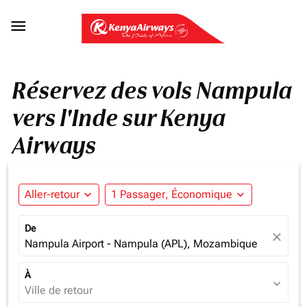

Réservez des vols Nampula
vers l'Inde sur Kenya
Airways
Aller-retour
expand_more
1 Passager, Économique
expand_more
De
close
Nampula Airport - Nampula (APL), Mozambique
À
expand_more
Ville de retour