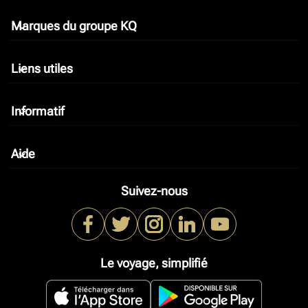
Marques du groupe KQ
keyboard_arrow_down
Liens utiles
keyboard_arrow_down
Informatif
keyboard_arrow_down
Aide
keyboard_arrow_down
Suivez-nous
Le voyage, simplifié