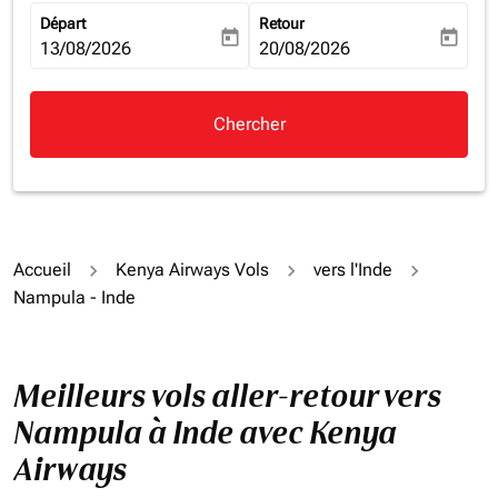
Départ
Retour
today
today
fc-booking-departure-date-aria-label
13/08/2026
fc-booking-return-date-aria-la
20/08/2026
Chercher
Accueil
Kenya Airways Vols
vers l'Inde
Nampula - Inde
Meilleurs vols aller-retour vers
Nampula à Inde avec Kenya
Airways