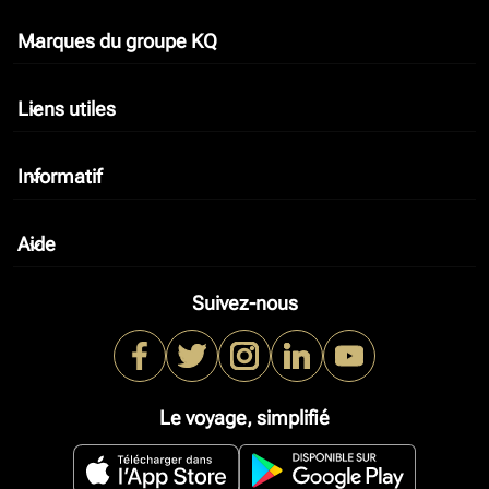
Marques du groupe KQ
keyboard_arrow_down
Liens utiles
keyboard_arrow_down
Informatif
keyboard_arrow_down
Aide
keyboard_arrow_down
Suivez-nous
Le voyage, simplifié