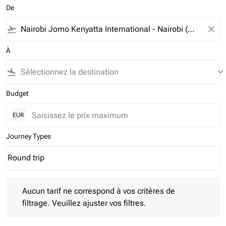
De
flight_takeoff
close
À
flight_land
keyboard_arrow_down
Budget
EUR
Journey Types
Round trip
keyboard_arrow_down
Journey Types option Round trip Selected
Aucun tarif ne correspond à vos critères de filtrage. Veuillez aj
Aucun tarif ne correspond à vos critères de
filtrage. Veuillez ajuster vos filtres.