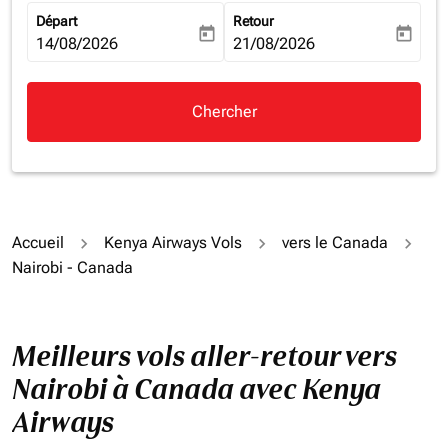
Départ
Retour
today
today
fc-booking-departure-date-aria-label
14/08/2026
fc-booking-return-date-aria-la
21/08/2026
Chercher
Accueil
Kenya Airways Vols
vers le Canada
Nairobi - Canada
Meilleurs vols aller-retour vers
Nairobi à Canada avec Kenya
Airways