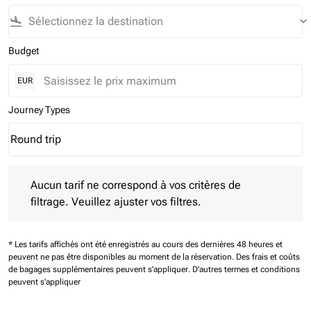
flight_land
keyboard_arrow_down
Budget
EUR
Journey Types
Round trip
keyboard_arrow_down
Journey Types option Round trip Selected
Aucun tarif ne correspond à vos critères de filtrage. Veuillez aj
Aucun tarif ne correspond à vos critères de
filtrage. Veuillez ajuster vos filtres.
* Les tarifs affichés ont été enregistrés au cours des dernières 48 heures et
peuvent ne pas être disponibles au moment de la réservation.
Des frais et coûts
de bagages supplémentaires peuvent s'appliquer.
D'autres termes et conditions
peuvent s'appliquer