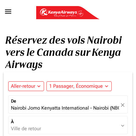

Réservez des vols Nairobi
vers le Canada sur Kenya
Airways
Aller-retour
expand_more
1 Passager, Économique
expand_more
De
close
Nairobi Jomo Kenyatta International - Nairobi (NBO), Ken
À
expand_more
Ville de retour