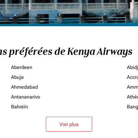
ons préférées de Kenya Airways
Aberdeen
Abid
Abuja
Accr
Ahmedabad
Amm
Antananarivo
Athè
Bahreïn
Bang
Voir plus