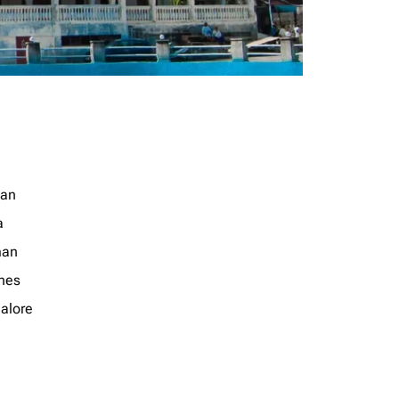
jan
a
an
nes
alore