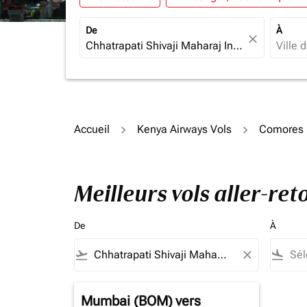
De
À
close
Accueil
Kenya Airways Vols
Comores 
Meilleurs vols aller-r
De
À
flight_takeoff
close
flight_land
Mumbai (BOM)
vers