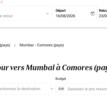
Départ
Reto
expand_more
today
fc-booking-departure-date-ari
16/08/2026
fc-b
23/0
(pays)
Mumbai - Comores (pays)
etour vers Mumbai à Comores (pa
Budget
keyboard_arrow_down
EUR