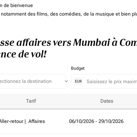
on de bienvenue
d, notamment des films, des comédies, de la musique et bien pl
asse affaires vers Mumbai à Com
nce de vol!
Budget
keyboard_arrow_down
EUR
Tarif
Dates
mbai à Comores (pays) et améliorez votre expérience de vol!
Aller-retour
|
Affaires
06/10/2026 - 29/10/2026