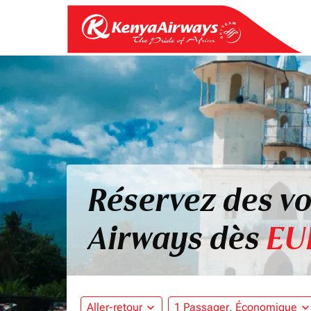
Réservez des v
Airways dès
EU
Aller-retour
expand_more
1 Passager, Économique
expand_mo