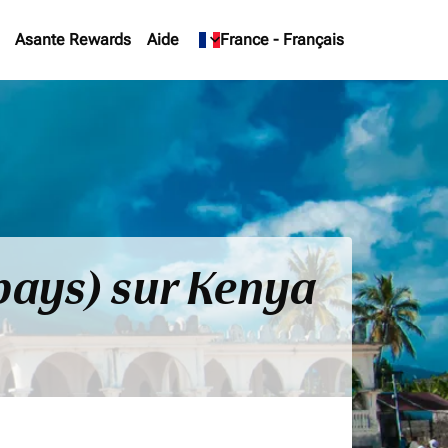
Asante Rewards
Aide
keyboard_arrow_down
France
-
Français
pays) sur Kenya