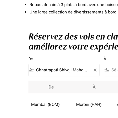
Repas africain à 3 plats à bord avec une boiss
Une large collection de divertissements à bor
Réservez des vols en cl
améliorez votre expérie
De
À
flight_takeoff
close
flight_land
De
À
Réservez des vols en classe affaires vers Mu
Mumbai (BOM)
Moroni (HAH)