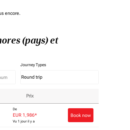
us encore.
ores (pays) et
Journey Types
Round trip
keyboard_arrow_down
Journey Types option Round trip Selected
Prix
De
EUR 1,986
*
Book now
Vu 1 jour il y a