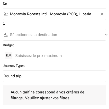
De
flight_takeoff
close
À
flight_land
keyboard_arrow_down
Budget
EUR
Journey Types
Round trip
keyboard_arrow_down
Journey Types option Round trip Selected
Aucun tarif ne correspond à vos critères de filtrage. Veuillez aj
Aucun tarif ne correspond à vos critères de
filtrage. Veuillez ajuster vos filtres.