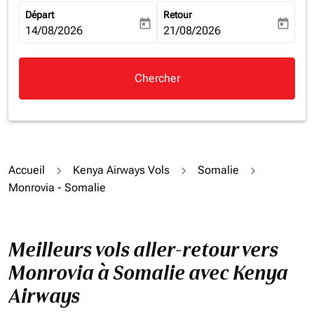
Départ
Retour
today
today
fc-booking-departure-date-aria-label
14/08/2026
fc-booking-return-date-aria-la
21/08/2026
Chercher
Accueil
Kenya Airways Vols
Somalie
Monrovia - Somalie
Meilleurs vols aller-retour vers
Monrovia à Somalie avec Kenya
Airways