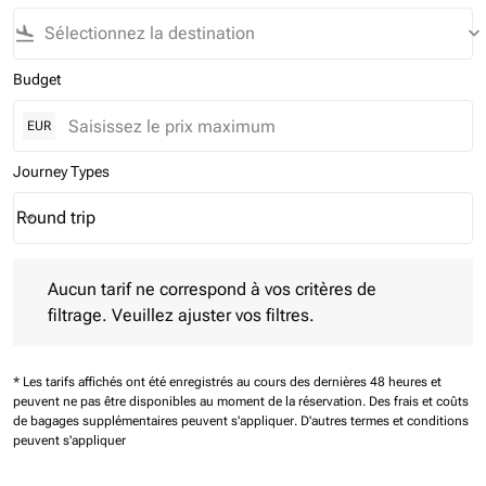
flight_land
keyboard_arrow_down
Budget
EUR
Journey Types
Round trip
keyboard_arrow_down
Journey Types option Round trip Selected
Aucun tarif ne correspond à vos critères de filtrage. Veuillez aj
Aucun tarif ne correspond à vos critères de
filtrage. Veuillez ajuster vos filtres.
* Les tarifs affichés ont été enregistrés au cours des dernières 48 heures et
peuvent ne pas être disponibles au moment de la réservation.
Des frais et coûts
de bagages supplémentaires peuvent s'appliquer.
D'autres termes et conditions
peuvent s'appliquer