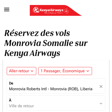

Réservez des vols
Monrovia Somalie sur
Kenya Airways
Aller-retour
expand_more
1 Passager, Économique
expand_more
De
close
Monrovia Roberts Intl - Monrovia (ROB), Liberia
À
expand_more
Ville de retour