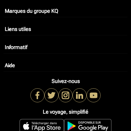
Marques du groupe KQ
keyboard_arrow_down
Liens utiles
keyboard_arrow_down
Informatif
keyboard_arrow_down
Aide
keyboard_arrow_down
Suivez-nous
Le voyage, simplifié