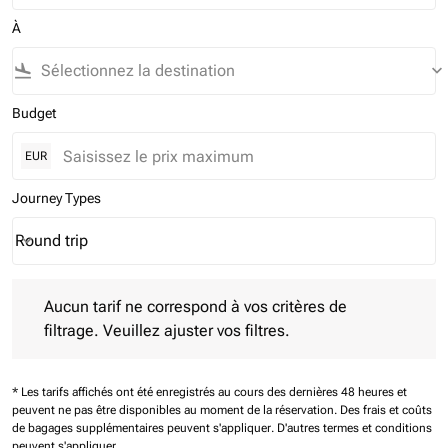
À
flight_land
keyboard_arrow_down
Budget
EUR
Journey Types
Round trip
keyboard_arrow_down
Journey Types option Round trip Selected
Aucun tarif ne correspond à vos critères de filtrage. Veuillez aj
Aucun tarif ne correspond à vos critères de
filtrage. Veuillez ajuster vos filtres.
* Les tarifs affichés ont été enregistrés au cours des dernières 48 heures et
peuvent ne pas être disponibles au moment de la réservation.
Des frais et coûts
de bagages supplémentaires peuvent s'appliquer.
D'autres termes et conditions
peuvent s'appliquer