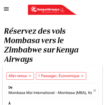

Réservez des vols
Mombasa vers le
Zimbabwe sur Kenya
Airways
Aller-retour
expand_more
1 Passager, Économique
expand_more
De
close
Mombasa Moi International - Mombasa (MBA), Kenya
À