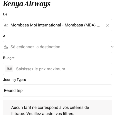
Kenya Airways
De
flight_takeoff
close
À
flight_land
keyboard_arrow_down
Budget
EUR
Journey Types
Round trip
keyboard_arrow_down
Journey Types option Round trip Selected
Aucun tarif ne correspond à vos critères de filtrage. Veuillez aj
Aucun tarif ne correspond à vos critères de
filtrage. Veuillez ajuster vos filtres.