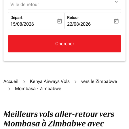
expand_more
Ville de retour
Départ
Retour
today
today
fc-booking-departure-date-aria-label
15/08/2026
fc-booking-return-date-aria-la
22/08/2026
Chercher
Accueil
Kenya Airways Vols
vers le Zimbabwe
Mombasa - Zimbabwe
Meilleurs vols aller-retour vers
Mombasa à Zimbabwe avec