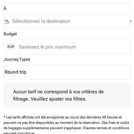
À
flight_land
keyboard_arrow_down
Budget
EUR
Journey Types
Round trip
keyboard_arrow_down
Journey Types option Round trip Selected
Aucun tarif ne correspond à vos critères de filtrage. Veuillez aj
Aucun tarif ne correspond à vos critères de
filtrage. Veuillez ajuster vos filtres.
* Les tarifs affichés ont été enregistrés au cours des dernières 48 heures et
peuvent ne pas être disponibles au moment de la réservation.
Des frais et coûts
de bagages supplémentaires peuvent s'appliquer.
D'autres termes et conditions
peuvent s'appliquer