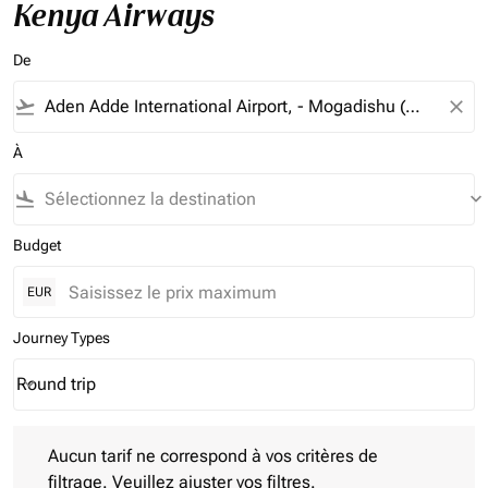
Kenya Airways
De
flight_takeoff
close
À
flight_land
keyboard_arrow_down
Budget
EUR
Journey Types
Round trip
keyboard_arrow_down
Journey Types option Round trip Selected
Aucun tarif ne correspond à vos critères de filtrage. Veuillez aj
Aucun tarif ne correspond à vos critères de
filtrage. Veuillez ajuster vos filtres.