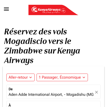

Réservez des vols
Mogadiscio vers le
Zimbabwe sur Kenya
Airways
Aller-retour
expand_more
1 Passager, Économique
expand_more
De
close
Aden Adde International Airport, - Mogadishu (MGQ), Som
À