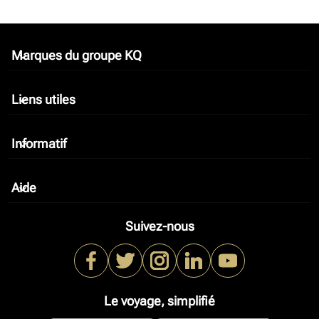
Marques du groupe KQ
keyboard_arrow_down
Liens utiles
keyboard_arrow_down
Informatif
keyboard_arrow_down
Aide
keyboard_arrow_down
Suivez-nous
Le voyage, simplifié