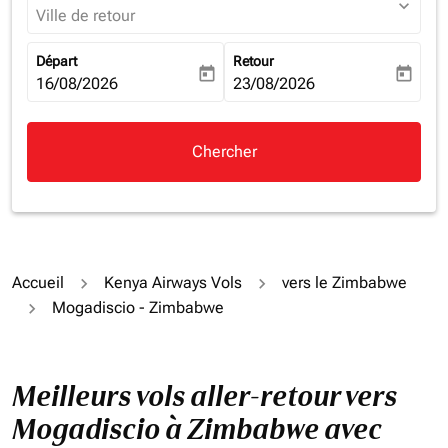
expand_more
Ville de retour
Départ
Retour
today
today
fc-booking-departure-date-aria-label
16/08/2026
fc-booking-return-date-aria-la
23/08/2026
Chercher
Accueil
Kenya Airways Vols
vers le Zimbabwe
Mogadiscio - Zimbabwe
Meilleurs vols aller-retour vers
Mogadiscio à Zimbabwe avec