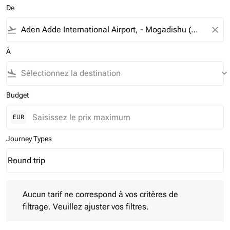
De
flight_takeoff
close
À
flight_land
keyboard_arrow_down
Budget
EUR
Journey Types
Round trip
keyboard_arrow_down
Journey Types option Round trip Selected
Aucun tarif ne correspond à vos critères de filtrage. Veuillez aj
Aucun tarif ne correspond à vos critères de
filtrage. Veuillez ajuster vos filtres.