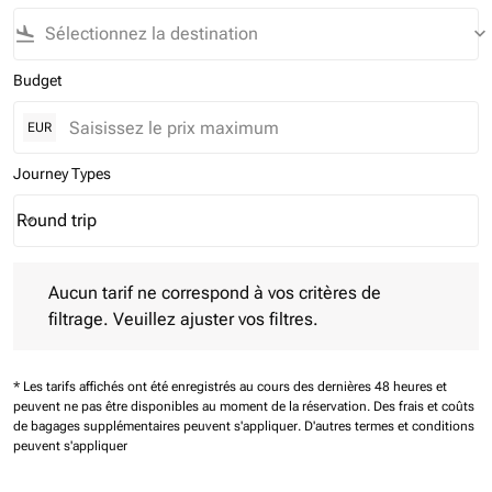
flight_land
keyboard_arrow_down
Budget
EUR
Journey Types
Round trip
keyboard_arrow_down
Journey Types option Round trip Selected
Aucun tarif ne correspond à vos critères de filtrage. Veuillez aj
Aucun tarif ne correspond à vos critères de
filtrage. Veuillez ajuster vos filtres.
* Les tarifs affichés ont été enregistrés au cours des dernières 48 heures et
peuvent ne pas être disponibles au moment de la réservation.
Des frais et coûts
de bagages supplémentaires peuvent s'appliquer.
D'autres termes et conditions
peuvent s'appliquer