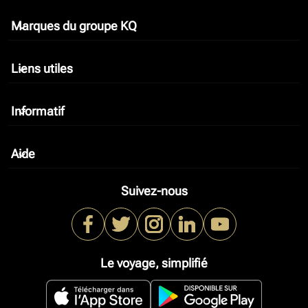
Marques du groupe KQ
keyboard_arrow_down
Liens utiles
keyboard_arrow_down
Informatif
keyboard_arrow_down
Aide
keyboard_arrow_down
Suivez-nous
Le voyage, simplifié