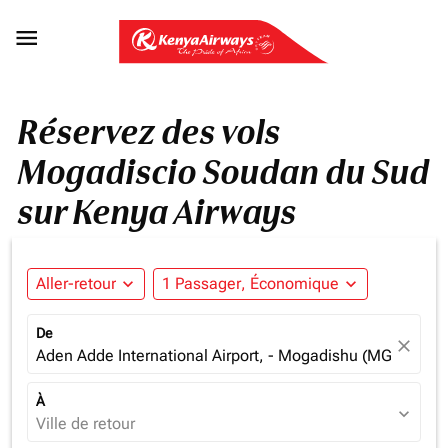

Réservez des vols
Mogadiscio Soudan du Sud
sur Kenya Airways
Aller-retour
expand_more
1 Passager, Économique
expand_more
De
close
Aden Adde International Airport, - Mogadishu (MGQ), Som
À
expand_more
Ville de retour