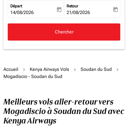
Départ
Retour
today
today
fc-booking-departure-date-aria-label
14/08/2026
fc-booking-return-date-aria-la
21/08/2026
Chercher
Accueil
Kenya Airways Vols
Soudan du Sud
Mogadiscio - Soudan du Sud
Meilleurs vols aller-retour vers
Mogadiscio à Soudan du Sud avec
Kenya Airways