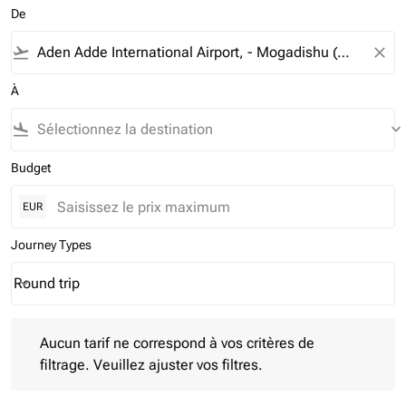
De
flight_takeoff
close
À
flight_land
keyboard_arrow_down
Budget
EUR
Journey Types
Round trip
keyboard_arrow_down
Journey Types option Round trip Selected
Aucun tarif ne correspond à vos critères de filtrage. Veuillez aj
Aucun tarif ne correspond à vos critères de
filtrage. Veuillez ajuster vos filtres.