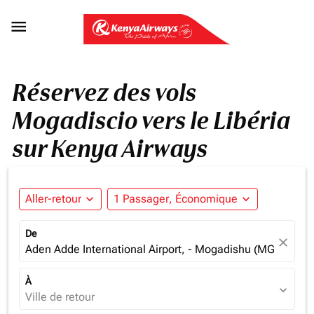

Réservez des vols
Mogadiscio vers le Libéria
sur Kenya Airways
Aller-retour
expand_more
1 Passager, Économique
expand_more
De
close
Aden Adde International Airport, - Mogadishu (MGQ), Som
À
expand_more
Ville de retour