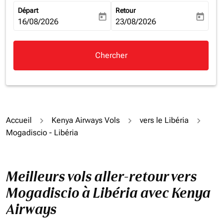
Départ
Retour
today
today
fc-booking-departure-date-aria-label
16/08/2026
fc-booking-return-date-aria-la
23/08/2026
Chercher
Accueil
Kenya Airways Vols
vers le Libéria
Mogadiscio - Libéria
Meilleurs vols aller-retour vers
Mogadiscio à Libéria avec Kenya
Airways