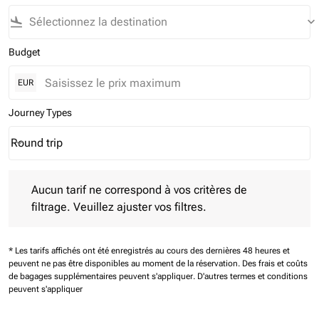
flight_land
keyboard_arrow_down
Budget
EUR
Journey Types
Round trip
keyboard_arrow_down
Journey Types option Round trip Selected
Aucun tarif ne correspond à vos critères de filtrage. Veuillez aj
Aucun tarif ne correspond à vos critères de
filtrage. Veuillez ajuster vos filtres.
* Les tarifs affichés ont été enregistrés au cours des dernières 48 heures et
peuvent ne pas être disponibles au moment de la réservation.
Des frais et coûts
de bagages supplémentaires peuvent s'appliquer.
D'autres termes et conditions
peuvent s'appliquer