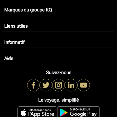
Marques du groupe KQ
keyboard_arrow_down
Liens utiles
keyboard_arrow_down
Informatif
keyboard_arrow_down
Aide
keyboard_arrow_down
Suivez-nous
Le voyage, simplifié