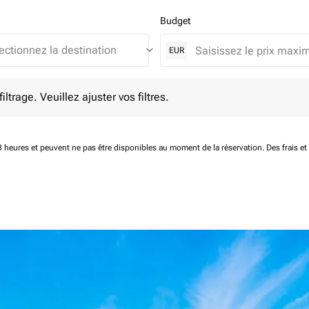
Budget
keyboard_arrow_down
EUR
e. Veuillez ajuster vos filtres.
ltrage. Veuillez ajuster vos filtres.
 48 heures et peuvent ne pas être disponibles au moment de la réservation.
Des frais e