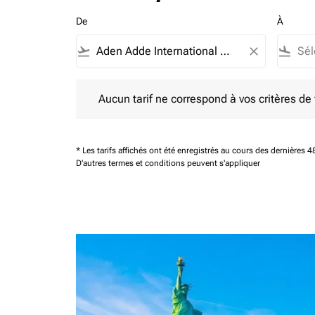
De
À
flight_takeoff
close
flight_land
Aucun tarif ne correspond à vos critères de filtrag
Aucun tarif ne correspond à vos critères de fi
* Les tarifs affichés ont été enregistrés au cours des dernières
D'autres termes et conditions peuvent s'appliquer