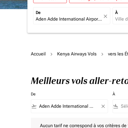
De
À
close
Accueil
Kenya Airways Vols
vers les É
Meilleurs vols aller-re
De
À
flight_takeoff
close
flight_land
Aucun tarif ne correspond à vos critères de filtrag
Aucun tarif ne correspond à vos critères de fi