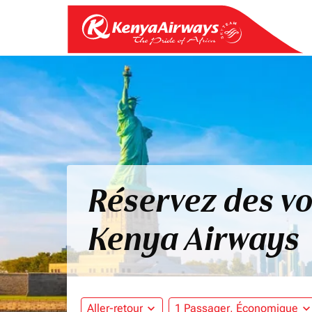
Réservez des vo
Kenya Airways
Aller-retour
expand_more
1 Passager, Économique
expand_mo