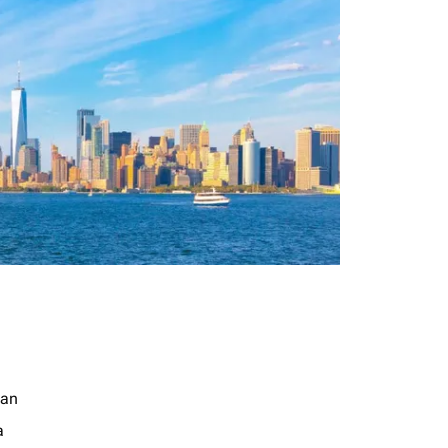
jan
a