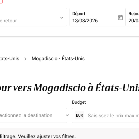
Départ
Reto
expand_more
today
fc-booking-departure-date-ari
13/08/2026
fc-b
20/0
tats-Unis
Mogadiscio - États-Unis
tour vers Mogadiscio à États-Un
Budget
keyboard_arrow_down
EUR
e. Veuillez ajuster vos filtres.
ltrage. Veuillez ajuster vos filtres.