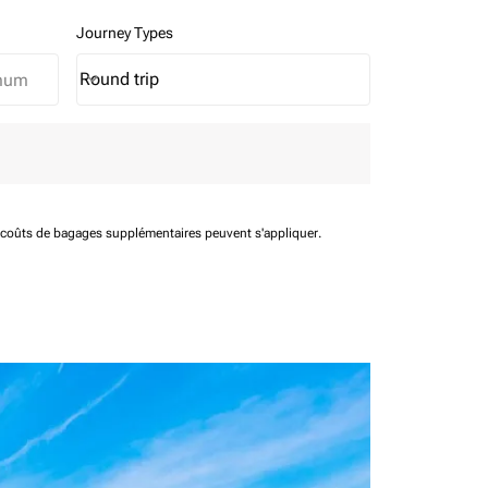
Journey Types
Round trip
keyboard_arrow_down
Journey Types option Round trip Selected
t coûts de bagages supplémentaires peuvent s'appliquer.