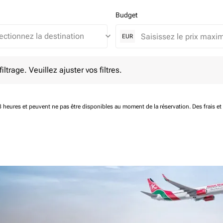
Budget
keyboard_arrow_down
EUR
e. Veuillez ajuster vos filtres.
ltrage. Veuillez ajuster vos filtres.
 48 heures et peuvent ne pas être disponibles au moment de la réservation.
Des frais e