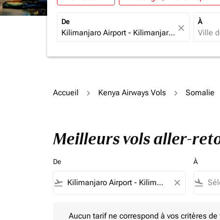
De
À
close
Accueil
Kenya Airways Vols
Somalie
Meilleurs vols aller-re
De
À
flight_takeoff
close
flight_land
Aucun tarif ne correspond à vos critères de filtrag
Aucun tarif ne correspond à vos critères de fi