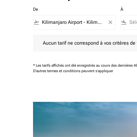
De
À
flight_takeoff
close
flight_land
Aucun tarif ne correspond à vos critères de filtrag
Aucun tarif ne correspond à vos critères de fi
* Les tarifs affichés ont été enregistrés au cours des dernières
D'autres termes et conditions peuvent s'appliquer