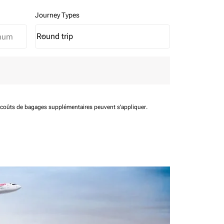
Journey Types
Round trip
keyboard_arrow_down
Journey Types option Round trip Selected
t coûts de bagages supplémentaires peuvent s'appliquer.