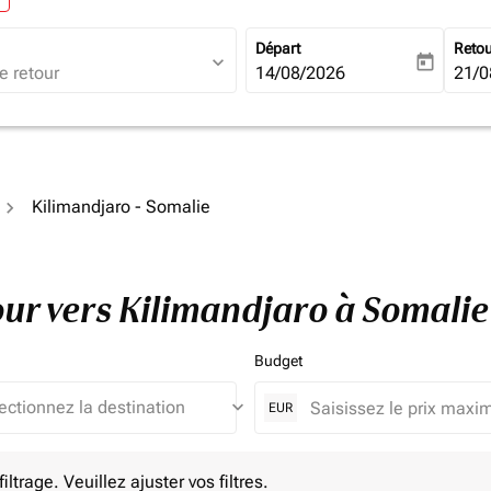
Départ
Reto
expand_more
today
fc-booking-departure-date-ari
14/08/2026
fc-b
21/0
Kilimandjaro - Somalie
tour vers Kilimandjaro à Somali
Budget
keyboard_arrow_down
EUR
e. Veuillez ajuster vos filtres.
ltrage. Veuillez ajuster vos filtres.