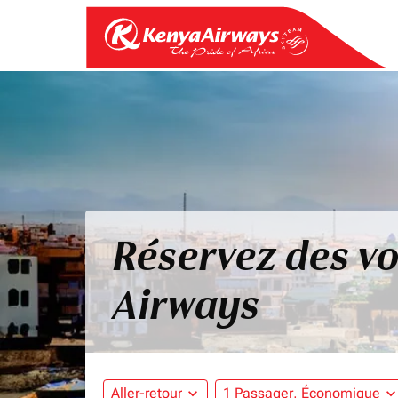
Réservez des vo
Airways
Aller-retour
expand_more
1 Passager, Économique
expand_mo