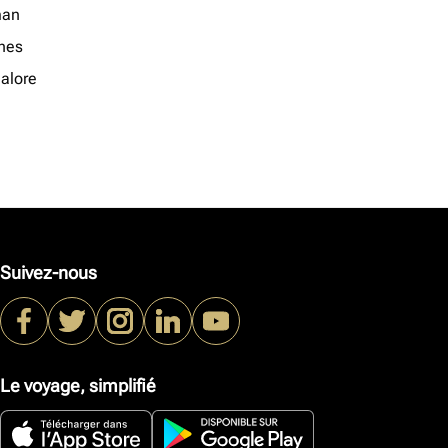
an
nes
alore
Suivez-nous
Le voyage, simplifié