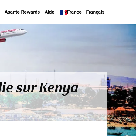
Asante Rewards
Aide
keyboard_arrow_down
France
-
Français
lie sur Kenya