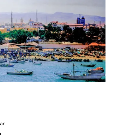
jan
a