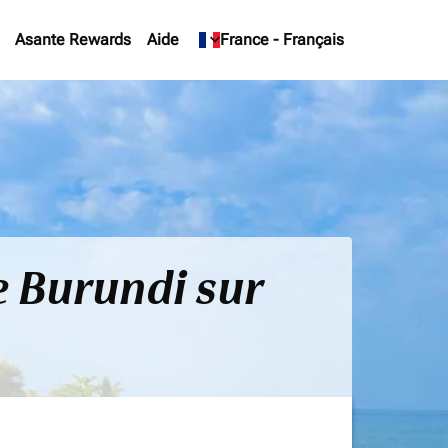
Asante Rewards
Aide
keyboard_arrow_down
France
-
Français
e Burundi sur