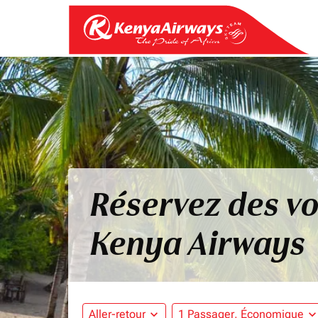
Réservez des vo
Kenya Airways
Aller-retour
expand_more
1 Passager, Économique
expand_mo