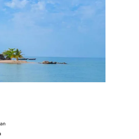
jan
a