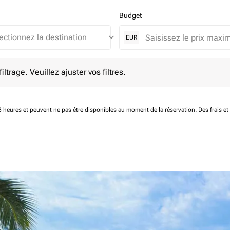
Budget
keyboard_arrow_down
EUR
e. Veuillez ajuster vos filtres.
ltrage. Veuillez ajuster vos filtres.
 48 heures et peuvent ne pas être disponibles au moment de la réservation.
Des frais e