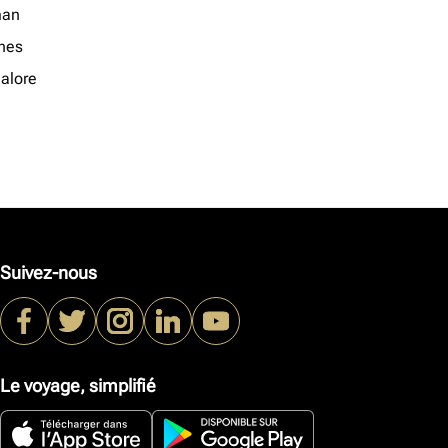
an
nes
alore
Suivez-nous
Le voyage, simplifié