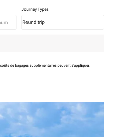
Journey Types
Round trip
keyboard_arrow_down
Journey Types option Round trip Selected
t coûts de bagages supplémentaires peuvent s'appliquer.