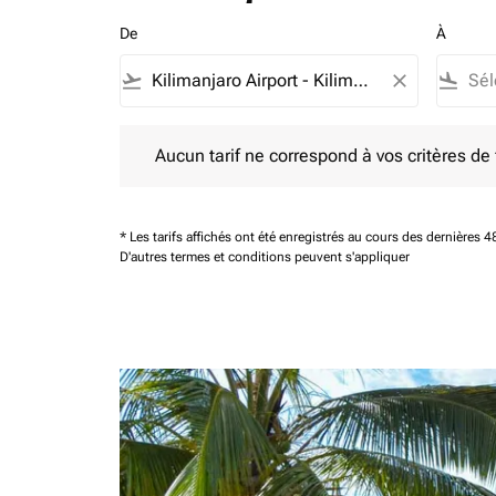
De
À
flight_takeoff
close
flight_land
Aucun tarif ne correspond à vos critères de filtrag
Aucun tarif ne correspond à vos critères de fi
* Les tarifs affichés ont été enregistrés au cours des dernières
D'autres termes et conditions peuvent s'appliquer