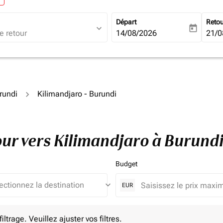
Départ
Reto
expand_more
today
fc-booking-departure-date-ari
14/08/2026
fc-b
21/0
rundi
Kilimandjaro - Burundi
tour vers Kilimandjaro à Burund
Budget
keyboard_arrow_down
EUR
e. Veuillez ajuster vos filtres.
ltrage. Veuillez ajuster vos filtres.