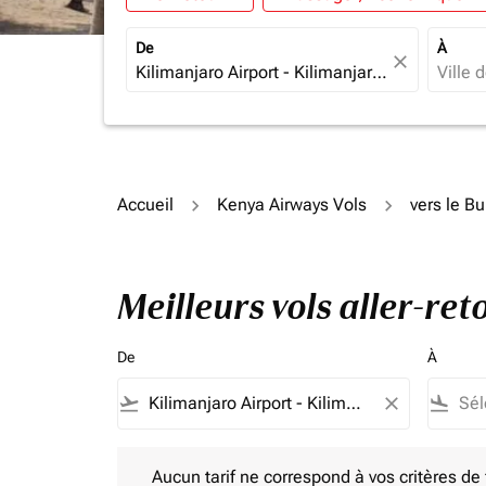
De
À
close
Accueil
Kenya Airways Vols
vers le Bu
Meilleurs vols aller-re
De
À
flight_takeoff
close
flight_land
Aucun tarif ne correspond à vos critères de filtrag
Aucun tarif ne correspond à vos critères de fi