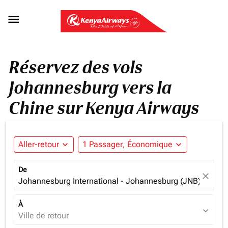

Réservez des vols
Johannesburg vers la
Chine sur Kenya Airways
Aller-retour
expand_more
1 Passager, Économique
expand_more
De
close
Johannesburg International - Johannesburg (JNB), South 
À
expand_more
Ville de retour