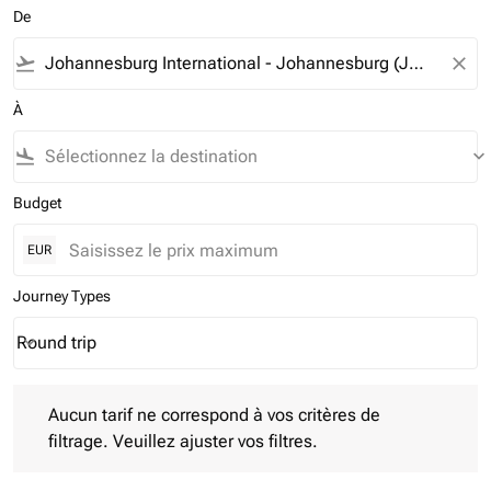
De
flight_takeoff
close
À
flight_land
keyboard_arrow_down
Budget
EUR
Journey Types
Round trip
keyboard_arrow_down
Journey Types option Round trip Selected
Aucun tarif ne correspond à vos critères de filtrage. Veuillez aj
Aucun tarif ne correspond à vos critères de
filtrage. Veuillez ajuster vos filtres.