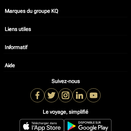
Marques du groupe KQ
keyboard_arrow_down
Liens utiles
keyboard_arrow_down
Informatif
keyboard_arrow_down
Aide
keyboard_arrow_down
Suivez-nous
Le voyage, simplifié