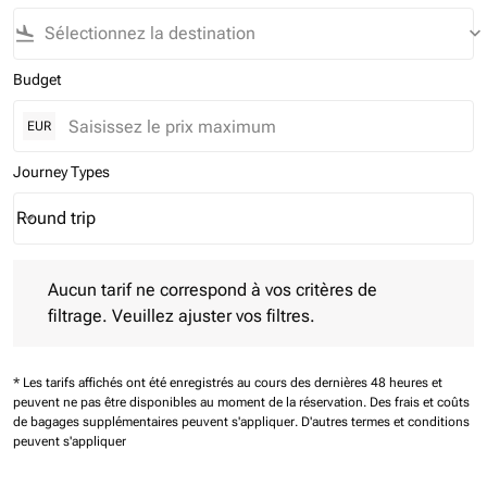
flight_land
keyboard_arrow_down
Budget
EUR
Journey Types
Round trip
keyboard_arrow_down
Journey Types option Round trip Selected
Aucun tarif ne correspond à vos critères de filtrage. Veuillez aj
Aucun tarif ne correspond à vos critères de
filtrage. Veuillez ajuster vos filtres.
* Les tarifs affichés ont été enregistrés au cours des dernières 48 heures et
peuvent ne pas être disponibles au moment de la réservation.
Des frais et coûts
de bagages supplémentaires peuvent s'appliquer.
D'autres termes et conditions
peuvent s'appliquer