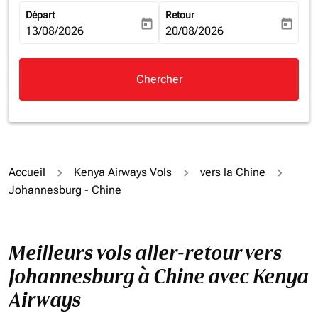
Départ
Retour
today
today
fc-booking-departure-date-aria-label
13/08/2026
fc-booking-return-date-aria-la
20/08/2026
Chercher
Accueil
Kenya Airways Vols
vers la Chine
Johannesburg - Chine
Meilleurs vols aller-retour vers
Johannesburg à Chine avec Kenya
Airways