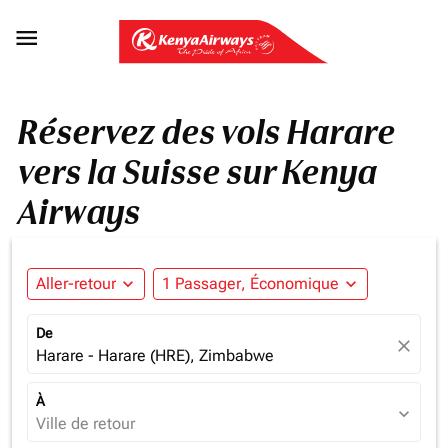

Réservez des vols Harare
vers la Suisse sur Kenya
Airways
Aller-retour
expand_more
1 Passager, Économique
expand_more
De
close
Harare - Harare (HRE), Zimbabwe
À
expand_more
Ville de retour