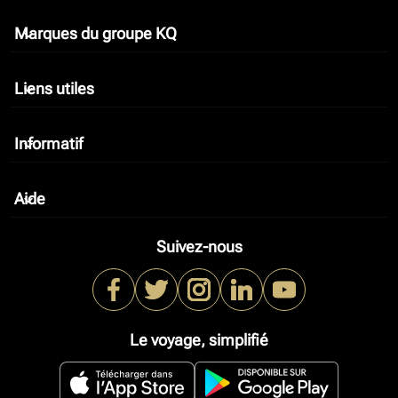
Marques du groupe KQ
keyboard_arrow_down
Liens utiles
keyboard_arrow_down
Informatif
keyboard_arrow_down
Aide
keyboard_arrow_down
Suivez-nous
Le voyage, simplifié