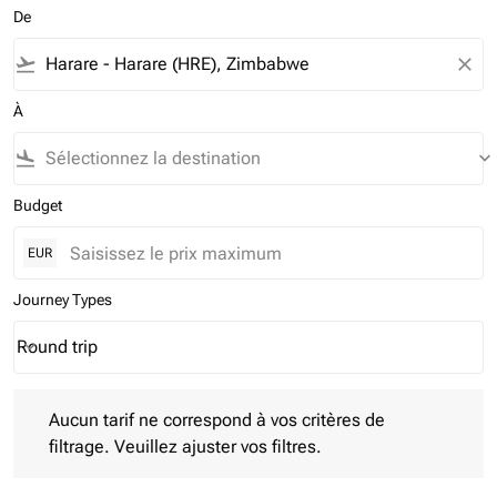
De
flight_takeoff
close
À
flight_land
keyboard_arrow_down
Budget
EUR
Journey Types
Round trip
keyboard_arrow_down
Journey Types option Round trip Selected
Aucun tarif ne correspond à vos critères de filtrage. Veuillez aj
Aucun tarif ne correspond à vos critères de
filtrage. Veuillez ajuster vos filtres.