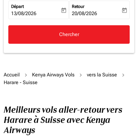
Départ
Retour
today
today
fc-booking-departure-date-aria-label
13/08/2026
fc-booking-return-date-aria-la
20/08/2026
Chercher
Accueil
Kenya Airways Vols
vers la Suisse
Harare - Suisse
Meilleurs vols aller-retour vers
Harare à Suisse avec Kenya
Airways