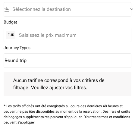
flight_land
keyboard_arrow_down
Budget
EUR
Journey Types
Round trip
keyboard_arrow_down
Journey Types option Round trip Selected
Aucun tarif ne correspond à vos critères de filtrage. Veuillez aj
Aucun tarif ne correspond à vos critères de
filtrage. Veuillez ajuster vos filtres.
* Les tarifs affichés ont été enregistrés au cours des dernières 48 heures et
peuvent ne pas être disponibles au moment de la réservation.
Des frais et coûts
de bagages supplémentaires peuvent s'appliquer.
D'autres termes et conditions
peuvent s'appliquer