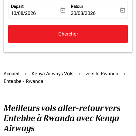
Départ
Retour
today
today
fc-booking-departure-date-aria-label
13/08/2026
fc-booking-return-date-aria-la
20/08/2026
Chercher
Accueil
Kenya Airways Vols
vers le Rwanda
Entebbe - Rwanda
Meilleurs vols aller-retour vers
Entebbe à Rwanda avec Kenya
Airways