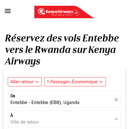

Réservez des vols Entebbe
vers le Rwanda sur Kenya
Airways
Aller-retour
expand_more
1 Passager, Économique
expand_more
De
close
Entebbe - Entebbe (EBB), Uganda
À
expand_more
Ville de retour