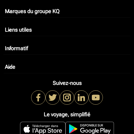
Marques du groupe KQ
keyboard_arrow_down
Liens utiles
keyboard_arrow_down
Informatif
keyboard_arrow_down
Aide
keyboard_arrow_down
Suivez-nous
Le voyage, simplifié