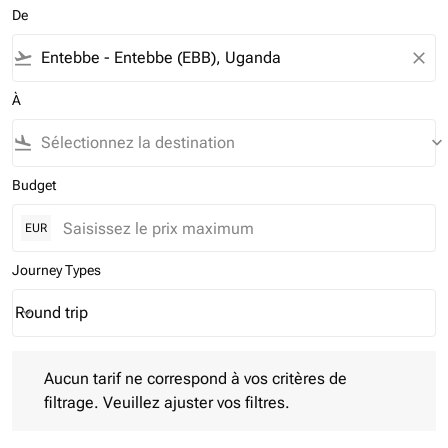
De
flight_takeoff
close
À
flight_land
keyboard_arrow_down
Budget
EUR
Journey Types
Round trip
keyboard_arrow_down
Journey Types option Round trip Selected
Aucun tarif ne correspond à vos critères de filtrage. Veuillez aj
Aucun tarif ne correspond à vos critères de
filtrage. Veuillez ajuster vos filtres.